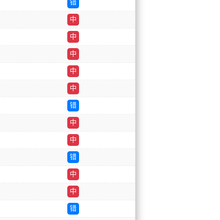
错
中
中
中
中
中
错
中
中
错
中
中
错