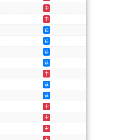
中
中
错
错
错
错
中
错
错
中
中
中
中