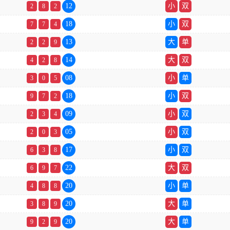
12
小
双
2
8
2
18
小
双
7
7
4
13
大
单
2
2
9
14
大
双
4
2
8
08
小
单
3
0
5
18
小
双
9
7
2
09
小
双
2
3
4
05
小
双
2
0
3
17
小
双
6
3
8
22
大
双
6
9
7
20
小
单
4
8
8
20
大
单
3
8
9
20
大
单
9
2
9