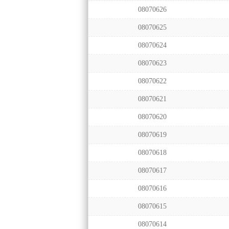
08070626
08070625
08070624
08070623
08070622
08070621
08070620
08070619
08070618
08070617
08070616
08070615
08070614