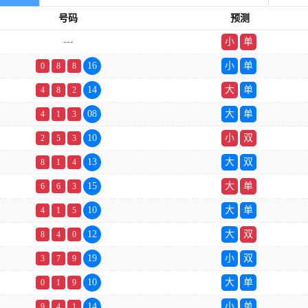
号码
预测
---
小
单
16
小
单
0
8
8
14
大
单
4
8
2
08
大
单
4
1
3
10
小
双
2
5
3
13
大
双
8
1
4
15
大
单
6
6
3
10
大
单
4
1
5
12
大
双
8
4
0
19
小
双
3
7
9
10
大
单
0
1
9
14
小
单
9
4
1