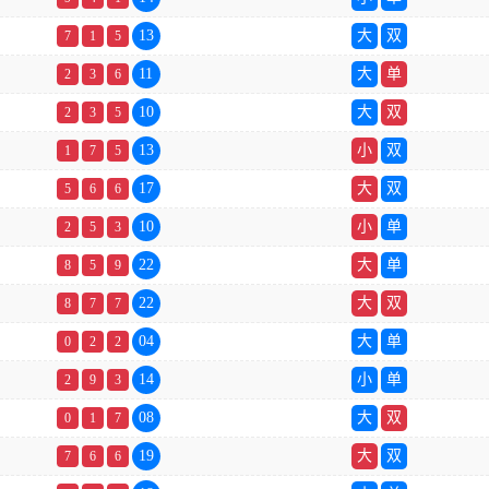
13
大
双
7
1
5
11
大
单
2
3
6
10
大
双
2
3
5
13
小
双
1
7
5
17
大
双
5
6
6
10
小
单
2
5
3
22
大
单
8
5
9
22
大
双
8
7
7
04
大
单
0
2
2
14
小
单
2
9
3
08
大
双
0
1
7
19
大
双
7
6
6