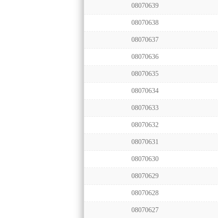
08070639
08070638
08070637
08070636
08070635
08070634
08070633
08070632
08070631
08070630
08070629
08070628
08070627