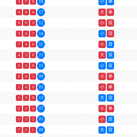
18
小
单
3
7
8
17
大
单
4
9
4
12
小
双
0
9
3
14
小
双
3
4
7
11
小
双
7
4
0
15
大
双
4
3
8
15
小
双
2
5
8
09
小
单
0
6
3
05
小
单
1
4
0
13
大
双
1
3
9
07
小
单
2
1
4
05
小
双
1
2
2
09
大
双
7
1
1