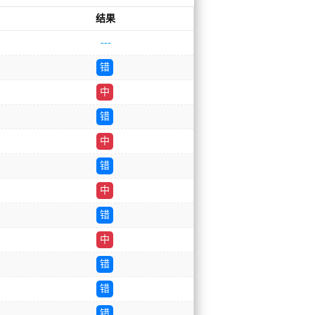
结果
---
错
中
错
中
错
中
错
中
错
错
错