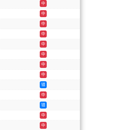
中
中
中
中
中
中
中
中
错
中
错
中
中