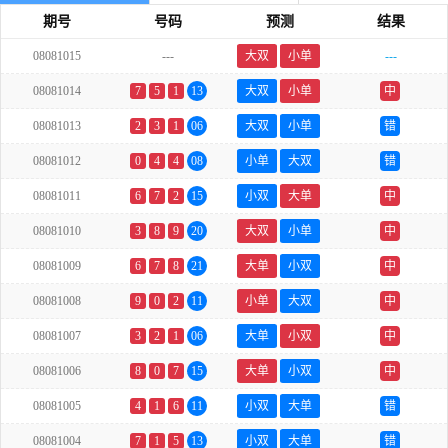
期号
号码
预测
结果
08081015
---
大双
小单
---
08081014
7
5
1
13
大双
小单
中
08081013
2
3
1
06
大双
小单
错
08081012
0
4
4
08
小单
大双
错
08081011
6
7
2
15
小双
大单
中
08081010
3
8
9
20
大双
小单
中
08081009
6
7
8
21
大单
小双
中
08081008
9
0
2
11
小单
大双
中
08081007
3
2
1
06
大单
小双
中
08081006
8
0
7
15
大单
小双
中
08081005
4
1
6
11
小双
大单
错
08081004
7
1
5
13
小双
大单
错