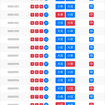
08081003
4
0
6
10
小单
大双
错
08081002
5
5
5
15
大单
小双
中
08081001
6
8
9
23
小双
大单
中
08081000
9
1
7
17
大双
小单
错
08080999
0
7
8
15
大双
小单
错
08080998
4
1
4
09
小双
大单
错
08080997
2
0
6
08
大双
小单
错
08080996
3
0
4
07
大双
小单
中
08080995
4
6
6
16
大单
小双
错
08080994
0
6
5
11
小双
大单
错
08080993
2
3
3
08
大单
小双
中
08080992
5
7
3
15
小单
大双
错