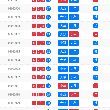
08080991
0
1
5
06
小双
大单
中
08080990
7
6
4
17
大双
小单
错
08080989
5
7
3
15
大双
小单
错
08080988
4
2
5
11
大单
小双
错
08080987
2
6
5
13
大双
小单
中
08080986
8
3
7
18
小双
大单
错
08080985
2
5
5
12
大双
小单
错
08080984
6
2
5
13
大单
小双
错
08080983
4
6
5
15
小单
大双
错
08080982
9
5
0
14
大单
小双
错
08080981
0
2
3
05
小单
大双
中
08080980
8
8
3
19
小双
大单
中
08080979
7
0
1
08
大双
小单
错