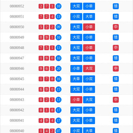
08080952
2
7
1
10
大双
小单
错
08080951
7
2
4
13
小双
大单
错
08080950
5
2
2
09
大双
小单
中
08080949
0
9
1
10
大双
小单
错
08080948
7
5
1
13
大双
小单
中
08080947
1
9
0
10
大双
小单
错
08080946
9
6
5
20
小单
大双
中
08080945
1
7
8
16
大单
小双
错
08080944
6
9
0
15
大双
小单
错
08080943
8
2
3
13
小单
大双
中
08080942
8
1
8
17
大双
小单
错
08080941
4
9
4
17
大双
小单
错
08080940
1
4
2
07
小双
大单
错