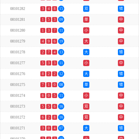
08101282
3
4
8
15
双
错
08101281
1
5
3
09
单
中
08101280
1
3
7
11
小
中
08101279
4
9
6
19
大
中
08101278
2
7
4
13
大
错
08101277
5
3
3
11
小
中
08101276
8
2
2
12
大
错
08101275
7
1
0
08
单
错
08101274
6
0
5
11
小
中
08101273
5
5
6
16
双
中
08101272
6
2
8
16
双
中
08101271
3
0
4
07
大
错