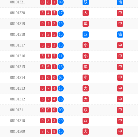
08101321
0
8
1
09
双
错
08101320
8
4
5
17
大
中
08101319
9
4
2
15
单
中
08101318
7
3
5
15
双
错
08101317
5
5
3
13
小
中
08101316
5
1
5
11
小
中
08101315
6
6
1
13
单
中
08101314
2
0
0
02
小
中
08101313
6
7
4
17
大
中
08101312
5
7
4
16
大
中
08101311
0
0
0
00
双
中
08101310
9
8
3
20
双
中
08101309
7
0
8
15
大
中