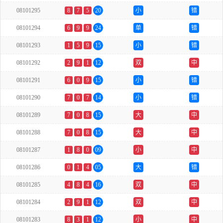
08101295
8
7
5
20
小
错
08101294
6
9
9
24
单
错
08101293
1
5
9
15
小
错
08101292
2
9
1
12
双
中
08101291
6
0
9
15
小
错
08101290
7
0
7
14
小
错
08101289
7
0
8
15
大
中
08101288
7
0
8
15
大
中
08101287
1
8
0
09
小
中
08101286
0
1
4
05
大
错
08101285
4
8
4
16
双
中
08101284
2
9
1
12
双
中
08101283
8
3
1
12
小
中