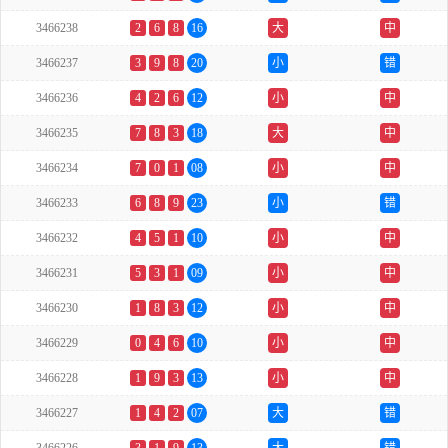
3466238
2
6
8
16
大
中
3466237
3
9
8
20
小
错
3466236
4
2
6
12
小
中
3466235
7
8
3
18
大
中
3466234
7
0
1
08
小
中
3466233
6
8
9
23
小
错
3466232
4
5
1
10
小
中
3466231
5
3
1
09
小
中
3466230
1
8
3
12
小
中
3466229
0
4
6
10
小
中
3466228
1
9
3
13
小
中
3466227
1
4
2
07
大
错