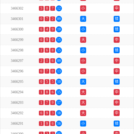
3466302
5
0
7
12
小
中
3466301
0
7
2
09
大
错
3466300
6
4
9
19
小
错
3466299
6
9
0
15
大
中
3466298
1
6
8
15
小
错
3466297
2
1
6
09
小
中
3466296
6
7
0
13
小
中
3466295
0
5
5
10
大
错
3466294
1
8
6
15
大
中
3466293
1
7
9
17
大
中
3466292
6
9
3
18
大
中
3466291
1
9
6
16
小
错