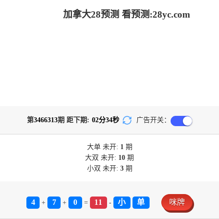
加拿大28预测 看预测:28yc.com
第
3466313
期 距下期:
02
分
34
秒
广告开关：
大单
未开:
1
期
大双
未开:
10
期
小双
未开:
3
期
4
7
0
11
小
单
咪牌
+
+
=
-