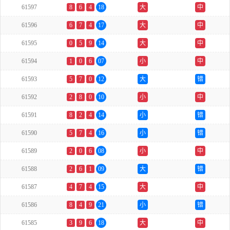
61597
8
6
4
18
大
中
61596
6
7
4
17
大
中
61595
0
5
9
14
大
中
61594
1
0
6
07
小
中
61593
5
7
0
12
大
错
61592
2
8
0
10
小
中
61591
8
2
4
14
小
错
61590
5
7
4
16
小
错
61589
2
0
6
08
小
中
61588
2
6
1
09
大
错
61587
4
7
4
15
大
中
61586
8
4
9
21
小
错
61585
3
9
6
18
大
中