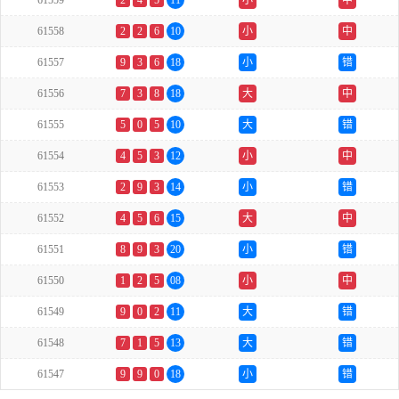
61559
2
4
5
11
小
中
61558
2
2
6
10
小
中
61557
9
3
6
18
小
错
61556
7
3
8
18
大
中
61555
5
0
5
10
大
错
61554
4
5
3
12
小
中
61553
2
9
3
14
小
错
61552
4
5
6
15
大
中
61551
8
9
3
20
小
错
61550
1
2
5
08
小
中
61549
9
0
2
11
大
错
61548
7
1
5
13
大
错
61547
9
9
0
18
小
错