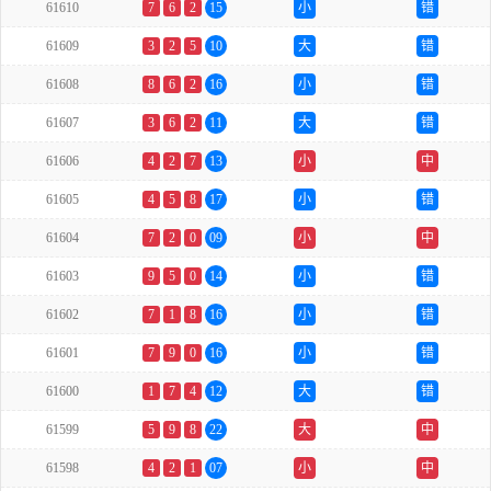
61610
7
6
2
15
小
错
61609
3
2
5
10
大
错
61608
8
6
2
16
小
错
61607
3
6
2
11
大
错
61606
4
2
7
13
小
中
61605
4
5
8
17
小
错
61604
7
2
0
09
小
中
61603
9
5
0
14
小
错
61602
7
1
8
16
小
错
61601
7
9
0
16
小
错
61600
1
7
4
12
大
错
61599
5
9
8
22
大
中
61598
4
2
1
07
小
中