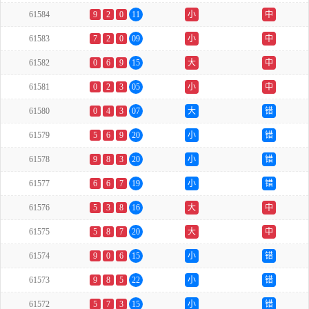
61584
9
2
0
11
小
中
61583
7
2
0
09
小
中
61582
0
6
9
15
大
中
61581
0
2
3
05
小
中
61580
0
4
3
07
大
错
61579
5
6
9
20
小
错
61578
9
8
3
20
小
错
61577
6
6
7
19
小
错
61576
5
3
8
16
大
中
61575
5
8
7
20
大
中
61574
9
0
6
15
小
错
61573
9
8
5
22
小
错
61572
5
7
3
15
小
错