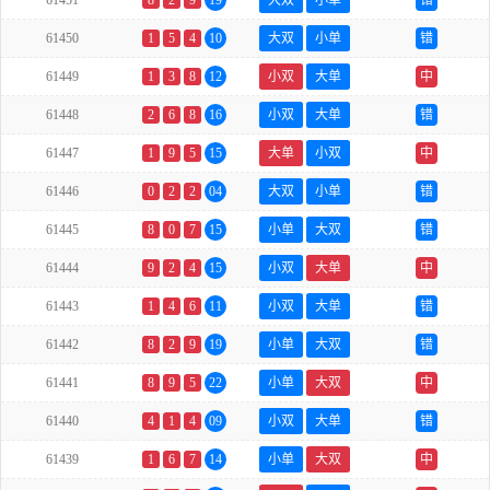
61451
8
2
9
19
大双
小单
错
61450
1
5
4
10
大双
小单
错
61449
1
3
8
12
小双
大单
中
61448
2
6
8
16
小双
大单
错
61447
1
9
5
15
大单
小双
中
61446
0
2
2
04
大双
小单
错
61445
8
0
7
15
小单
大双
错
61444
9
2
4
15
小双
大单
中
61443
1
4
6
11
小双
大单
错
61442
8
2
9
19
小单
大双
错
61441
8
9
5
22
小单
大双
中
61440
4
1
4
09
小双
大单
错
61439
1
6
7
14
小单
大双
中