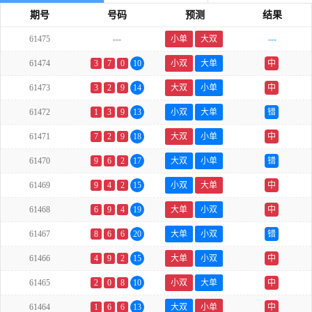
期号
号码
预测
结果
61475
---
小单
大双
---
61474
3
7
0
10
小双
大单
中
61473
3
2
9
14
大双
小单
中
61472
1
3
9
13
小双
大单
错
61471
7
2
9
18
大双
小单
中
61470
9
6
2
17
大双
小单
错
61469
9
4
2
15
小双
大单
中
61468
6
9
4
19
大单
小双
中
61467
8
6
6
20
大单
小双
错
61466
4
9
2
15
大单
小双
中
61465
2
0
8
10
小双
大单
中
61464
1
6
6
13
大双
小单
中