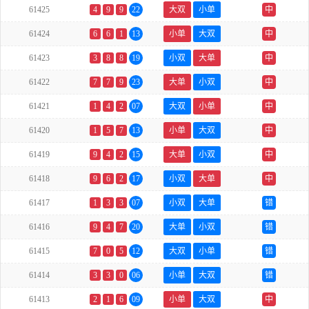
61425
4
9
9
22
大双
小单
中
61424
6
6
1
13
小单
大双
中
61423
3
8
8
19
小双
大单
中
61422
7
7
9
23
大单
小双
中
61421
1
4
2
07
大双
小单
中
61420
1
5
7
13
小单
大双
中
61419
9
4
2
15
大单
小双
中
61418
9
6
2
17
小双
大单
中
61417
1
3
3
07
小双
大单
错
61416
9
4
7
20
大单
小双
错
61415
7
0
5
12
大双
小单
错
61414
3
3
0
06
小单
大双
错
61413
2
1
6
09
小单
大双
中