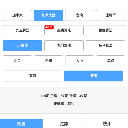
加拿大
加拿大西
台湾
比特币
九五算法
恶魔算法
狻猊算法
pc算法
龙门算法
狂马算法
组合
杀组
大小
单双
双项
双组
100期 正确：55 期 错误：45 期
正确率：55%
预测
走势
统计