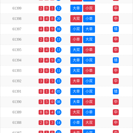
61399
2
9
1
12
大单
小双
中
61398
8
4
8
20
大双
小单
中
61397
4
3
9
16
小双
大单
错
61396
2
6
5
13
小单
大双
中
61395
7
4
2
13
大双
小单
中
61394
7
4
9
20
大单
小双
错
61393
3
6
2
11
大双
小单
中
61392
3
7
5
15
大单
小双
中
61391
0
1
4
05
大单
小双
错
61390
3
5
0
08
大单
小双
中
61389
8
6
4
18
大双
小单
中
61388
2
9
3
14
小单
大双
中