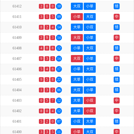
61412
2
8
0
10
大双
小单
错
61411
3
1
5
09
小单
大双
中
61410
8
2
4
14
大单
小双
错
61409
2
9
3
14
大双
小单
中
61408
4
0
8
12
小单
大双
错
61407
9
3
2
14
大双
小单
中
61406
5
4
8
17
小单
大双
错
61405
9
5
8
22
大单
小双
错
61404
1
3
2
06
大双
小单
错
61403
0
5
7
12
大单
小双
中
61402
8
0
4
12
大单
小双
中
61401
5
2
0
07
小双
大单
错
61400
3
3
5
11
小单
大双
中