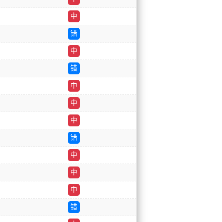
中
错
中
错
中
中
中
错
中
中
中
错