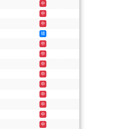
中
中
中
错
中
中
中
中
中
中
中
中
中