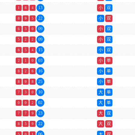
13
小
双
1
8
4
22
小
双
8
9
5
09
小
双
6
3
0
09
小
双
5
2
2
15
小
双
6
5
4
03
小
单
2
1
0
16
小
单
8
2
6
25
小
单
8
9
8
10
大
单
7
3
0
02
大
单
0
0
2
23
大
双
7
7
9
22
大
双
8
5
9
06
大
双
5
0
1