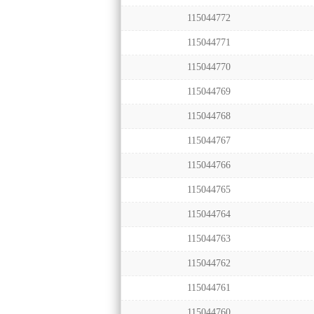
115044772
115044771
115044770
115044769
115044768
115044767
115044766
115044765
115044764
115044763
115044762
115044761
115044760