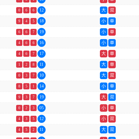
12
大
双
0
6
6
18
小
单
9
4
5
19
小
单
6
6
7
16
小
单
4
6
6
17
大
单
4
6
7
11
大
单
1
2
8
10
大
双
0
3
7
14
小
单
8
5
1
19
大
双
9
3
7
05
小
单
0
2
3
12
小
双
4
3
5
11
大
双
4
5
2