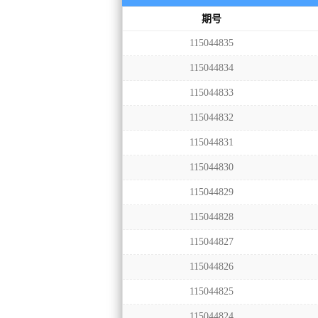
期号
115044835
115044834
115044833
115044832
115044831
115044830
115044829
115044828
115044827
115044826
115044825
115044824