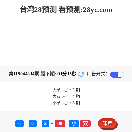
台湾28预测 看预测:28yc.com
第
115044834
期 距下期:
03
分
35
秒
广告开关：
大单
未开:
2
期
大双
未开:
4
期
小单
未开:
3
期
6
+
0
+
2
=
08
-
小
双
咪牌