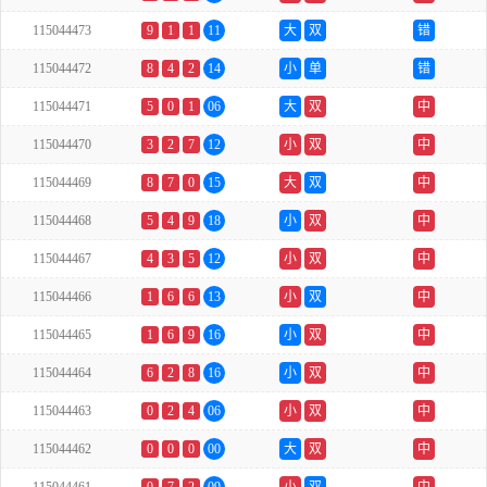
115044473
9
1
1
11
大
双
错
115044472
8
4
2
14
小
单
错
115044471
5
0
1
06
大
双
中
115044470
3
2
7
12
小
双
中
115044469
8
7
0
15
大
双
中
115044468
5
4
9
18
小
双
中
115044467
4
3
5
12
小
双
中
115044466
1
6
6
13
小
双
中
115044465
1
6
9
16
小
双
中
115044464
6
2
8
16
小
双
中
115044463
0
2
4
06
小
双
中
115044462
0
0
0
00
大
双
中