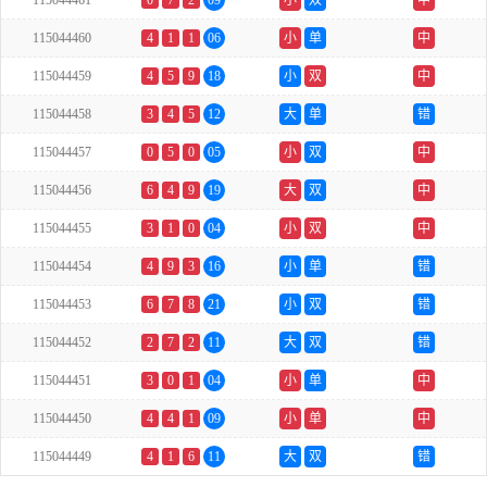
115044461
0
7
2
09
小
双
中
115044460
4
1
1
06
小
单
中
115044459
4
5
9
18
小
双
中
115044458
3
4
5
12
大
单
错
115044457
0
5
0
05
小
双
中
115044456
6
4
9
19
大
双
中
115044455
3
1
0
04
小
双
中
115044454
4
9
3
16
小
单
错
115044453
6
7
8
21
小
双
错
115044452
2
7
2
11
大
双
错
115044451
3
0
1
04
小
单
中
115044450
4
4
1
09
小
单
中
115044449
4
1
6
11
大
双
错