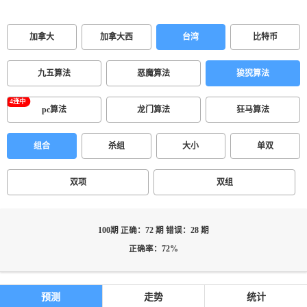
加拿大
加拿大西
台湾
比特币
九五算法
恶魔算法
狻猊算法
pc算法
龙门算法
狂马算法
组合
杀组
大小
单双
双项
双组
100期 正确：72 期 错误：28 期
正确率：72%
预测
走势
统计