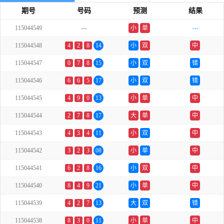
期号
号码
预测
结果
115044549
---
小
单
---
115044548
4
2
8
14
小
双
中
115044547
0
7
8
15
小
双
错
115044546
6
6
5
17
小
双
错
115044545
4
9
0
13
小
单
中
115044544
2
7
8
17
大
单
中
115044543
4
3
4
11
小
双
中
115044542
3
2
3
08
小
单
中
115044541
6
2
8
16
小
双
中
115044540
8
4
9
21
小
单
中
115044539
4
2
7
13
大
双
错
115044538
8
3
0
11
小
单
中