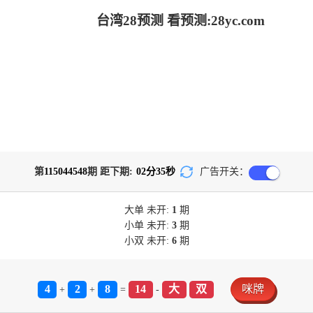
台湾28预测 看预测:28yc.com
第
115044548
期 距下期:
02
分
35
秒
广告开关：
大单
未开:
1
期
小单
未开:
3
期
小双
未开:
6
期
4
2
8
14
大
双
咪牌
+
+
=
-