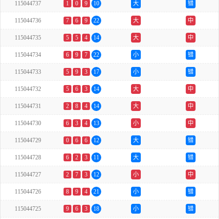
115044737
1
0
9
10
大
错
115044736
7
6
9
22
大
中
115044735
5
5
4
14
大
中
115044734
6
9
7
22
小
错
115044733
5
9
3
17
小
错
115044732
5
6
3
14
大
中
115044731
2
8
4
14
大
中
115044730
6
3
4
13
小
中
115044729
0
6
6
12
大
错
115044728
6
2
3
11
大
错
115044727
2
7
3
12
小
中
115044726
8
9
4
21
小
错
115044725
9
6
3
18
小
错