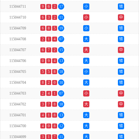
115044711
9
6
2
17
小
错
115044710
6
3
2
11
小
中
115044709
6
8
5
19
小
错
115044708
2
1
4
07
大
错
115044707
6
7
2
15
大
中
115044706
0
9
4
13
大
错
115044705
5
5
8
18
小
错
115044704
8
2
0
10
大
错
115044703
2
4
1
07
小
中
115044702
3
7
8
18
大
中
115044701
4
1
8
13
大
错
115044700
4
0
8
12
大
错
115044699
3
1
7
11
大
错