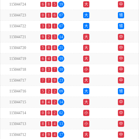
115044724
6
8
5
19
大
中
115044723
0
1
6
07
大
错
115044722
3
3
1
07
大
错
115044721
9
2
3
14
大
中
115044720
5
8
8
21
大
中
115044719
6
4
9
19
大
中
115044718
0
3
7
10
小
中
115044717
7
7
9
23
大
中
115044716
5
2
2
09
大
错
115044715
8
4
2
14
大
中
115044714
0
0
2
02
小
中
115044713
8
1
4
13
小
中
115044712
4
9
4
17
大
中