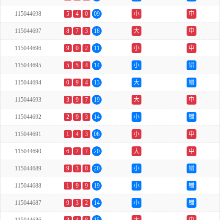
115044698
5
4
0
09
小
中
115044697
8
7
3
18
大
中
115044696
9
0
2
11
小
中
115044695
5
5
4
14
小
错
115044694
0
9
4
13
大
错
115044693
3
9
7
19
大
中
115044692
2
9
3
14
小
错
115044691
1
4
3
08
小
中
115044690
6
7
7
20
大
中
115044689
9
3
8
20
小
错
115044688
1
9
9
19
小
错
115044687
9
3
2
14
小
错