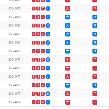
115044686
3
4
8
15
大
中
115044685
3
4
7
14
大
中
115044684
3
4
3
10
大
错
115044683
3
0
8
11
大
错
115044682
4
9
4
17
小
错
115044681
3
9
5
17
小
错
115044680
7
2
2
11
大
错
115044679
2
4
0
06
小
中
115044678
4
4
8
16
大
中
115044677
8
4
2
14
大
中
115044676
3
3
4
10
大
错
115044675
7
7
9
23
大
中
115044674
9
3
6
18
大
中