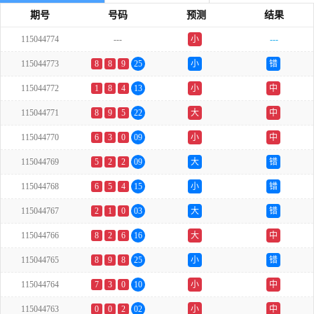
期号
号码
预测
结果
115044774
---
小
---
单
115044773
8
8
9
25
小
错
115044772
1
8
4
13
小
中
115044771
8
9
5
22
大
中
115044770
6
3
0
09
小
中
115044769
5
2
2
09
大
错
115044768
6
5
4
15
小
错
115044767
2
1
0
03
大
错
115044766
8
2
6
16
大
中
115044765
8
9
8
25
小
错
115044764
7
3
0
10
小
中
115044763
0
0
2
02
小
中