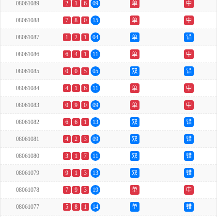
08061089
2
1
6
09
单
中
08061088
7
8
0
15
单
中
08061087
1
2
1
04
单
错
08061086
6
4
1
11
单
中
08061085
0
0
5
05
双
错
08061084
4
1
6
11
单
中
08061083
0
9
0
09
单
中
08061082
6
6
1
13
双
错
08061081
4
2
3
09
双
错
08061080
3
1
7
11
双
错
08061079
9
1
3
13
双
错
08061078
7
9
3
19
单
中
08061077
5
8
1
14
单
错