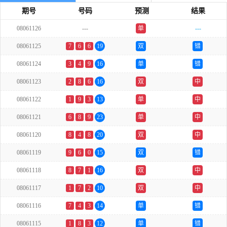
期号
号码
预测
结果
08061126
---
单
---
08061125
7
6
6
19
双
错
08061124
3
4
9
16
单
错
08061123
2
8
6
16
双
中
08061122
1
9
3
13
单
中
08061121
6
8
9
23
单
中
08061120
8
4
8
20
双
中
08061119
9
6
0
15
双
错
08061118
8
7
1
16
双
中
08061117
1
7
2
10
双
中
08061116
7
4
3
14
单
错
08061115
1
8
3
12
单
错