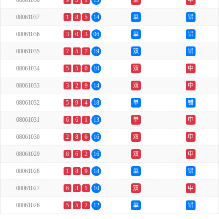
08061038
9
3
1
13
单
中
08061037
1
8
5
14
单
错
08061036
3
0
3
06
单
错
08061035
7
5
7
19
双
错
08061034
5
5
0
10
双
中
08061033
3
2
9
14
双
中
08061032
5
9
4
18
单
错
08061031
6
6
1
13
单
中
08061030
2
8
6
16
双
中
08061029
8
6
2
16
双
中
08061028
1
8
9
18
单
错
08061027
6
3
1
10
双
中
08061026
5
5
2
12
单
错