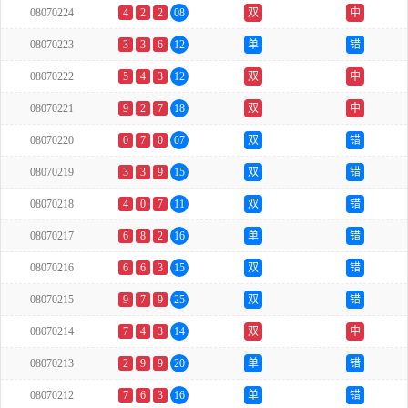
08070224
4
2
2
08
双
中
08070223
3
3
6
12
单
错
08070222
5
4
3
12
双
中
08070221
9
2
7
18
双
中
08070220
0
7
0
07
双
错
08070219
3
3
9
15
双
错
08070218
4
0
7
11
双
错
08070217
6
8
2
16
单
错
08070216
6
6
3
15
双
错
08070215
9
7
9
25
双
错
08070214
7
4
3
14
双
中
08070213
2
9
9
20
单
错
08070212
7
6
3
16
单
错