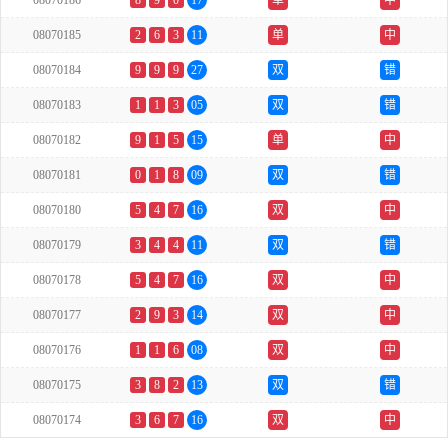
08070186
8
9
0
17
单
中
08070185
2
6
3
11
单
中
08070184
9
9
9
27
双
错
08070183
1
1
3
05
双
错
08070182
9
1
5
15
单
中
08070181
0
1
8
09
双
错
08070180
5
4
7
16
双
中
08070179
3
4
4
11
双
错
08070178
5
4
7
16
双
中
08070177
2
9
3
14
双
中
08070176
1
1
6
08
双
中
08070175
3
8
2
13
双
错
08070174
3
6
7
16
双
中