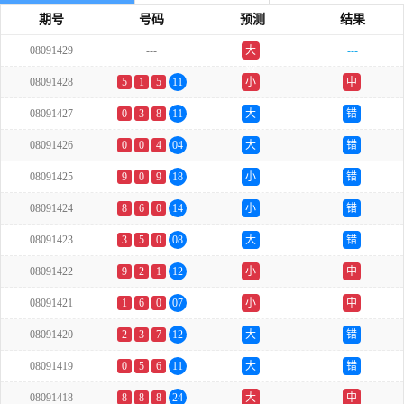
期号
号码
预测
结果
08091429
---
大
---
双
08091428
5
1
5
11
小
中
08091427
0
3
8
11
大
错
08091426
0
0
4
04
大
错
08091425
9
0
9
18
小
错
08091424
8
6
0
14
小
错
08091423
3
5
0
08
大
错
08091422
9
2
1
12
小
中
08091421
1
6
0
07
小
中
08091420
2
3
7
12
大
错
08091419
0
5
6
11
大
错
08091418
8
8
8
24
大
中