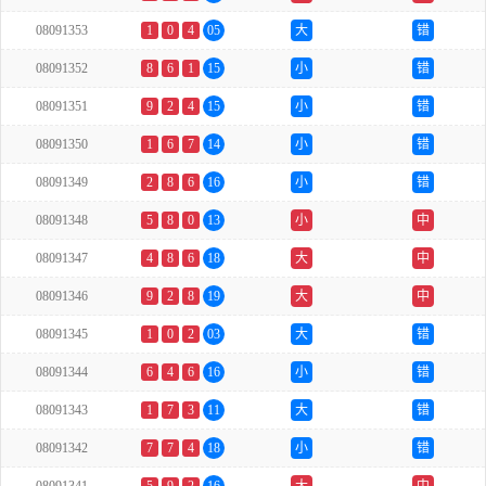
08091353
1
0
4
05
大
错
08091352
8
6
1
15
小
错
08091351
9
2
4
15
小
错
08091350
1
6
7
14
小
错
08091349
2
8
6
16
小
错
08091348
5
8
0
13
小
中
08091347
4
8
6
18
大
中
08091346
9
2
8
19
大
中
08091345
1
0
2
03
大
错
08091344
6
4
6
16
小
错
08091343
1
7
3
11
大
错
08091342
7
7
4
18
小
错