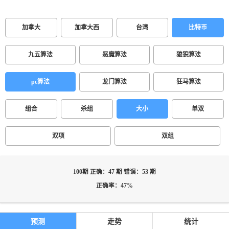
加拿大
加拿大西
台湾
比特币
九五算法
恶魔算法
狻猊算法
pc算法
龙门算法
狂马算法
组合
杀组
大小
单双
双项
双组
100期 正确：47 期 错误：53 期
正确率：47%
预测
走势
统计