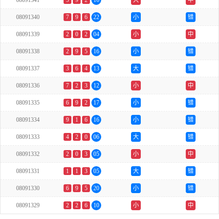
08091341
5
9
2
16
大
中
08091340
7
9
6
22
小
错
08091339
2
0
2
04
小
中
08091338
2
9
5
16
小
错
08091337
3
6
4
13
大
错
08091336
7
2
3
12
小
中
08091335
6
9
2
17
小
错
08091334
9
1
6
16
小
错
08091333
4
2
0
06
大
错
08091332
2
0
3
05
小
中
08091331
1
1
3
05
大
错
08091330
6
9
5
20
小
错
08091329
2
2
6
10
小
中