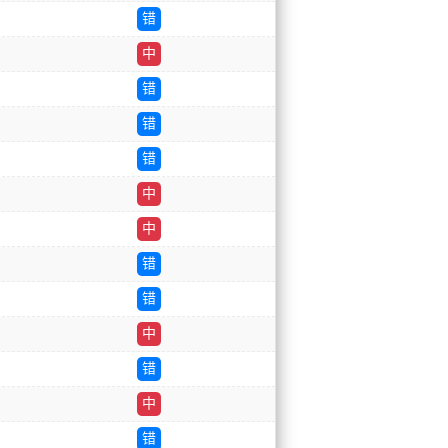
错
中
错
错
错
中
中
错
错
中
错
中
错