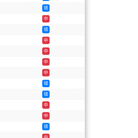
错
中
错
中
中
中
中
错
错
中
中
错
中