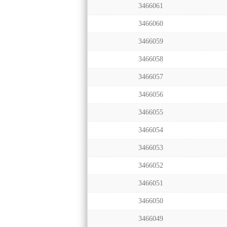
3466061
3466060
3466059
3466058
3466057
3466056
3466055
3466054
3466053
3466052
3466051
3466050
3466049