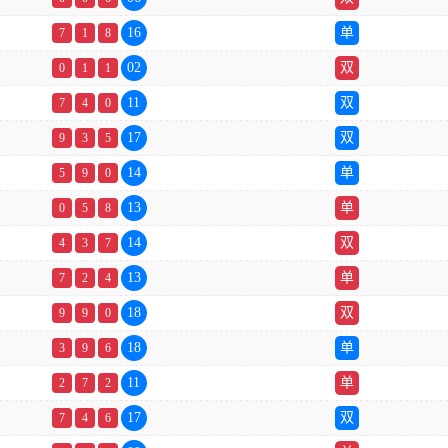
16
单
7
1
8
02
双
0
1
1
11
双
7
4
0
17
双
9
3
5
14
单
5
9
0
13
单
0
5
8
14
双
4
3
7
13
单
7
2
4
18
双
9
9
0
18
单
3
9
6
11
单
2
7
2
17
双
7
4
6