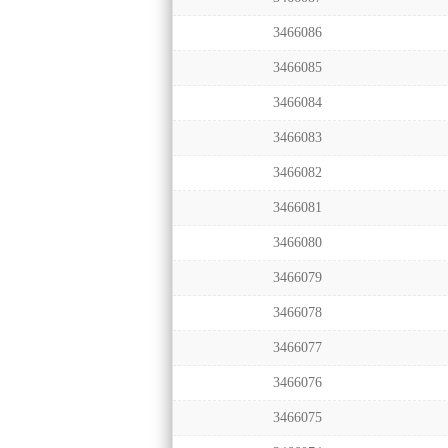
3466086
3466085
3466084
3466083
3466082
3466081
3466080
3466079
3466078
3466077
3466076
3466075