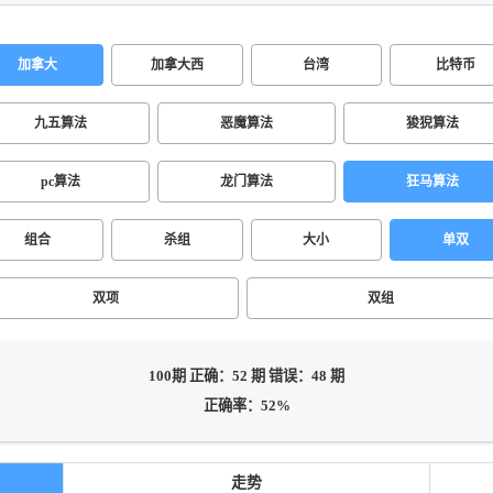
加拿大
加拿大西
台湾
比特币
九五算法
恶魔算法
狻猊算法
pc算法
龙门算法
狂马算法
组合
杀组
大小
单双
双项
双组
100期 正确：52 期 错误：48 期
正确率：52%
走势