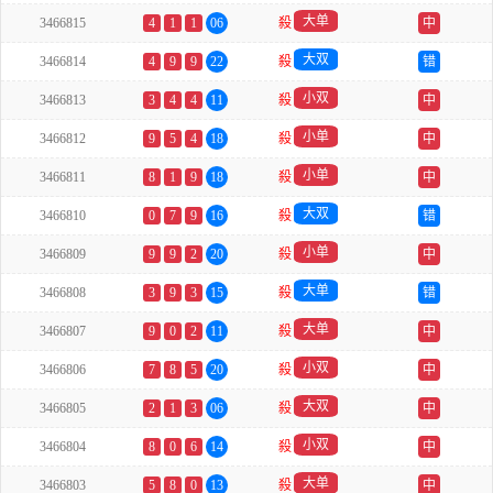
大单
3466815
4
1
1
06
殺
中
大双
3466814
4
9
9
22
殺
错
小双
3466813
3
4
4
11
殺
中
小单
3466812
9
5
4
18
殺
中
小单
3466811
8
1
9
18
殺
中
大双
3466810
0
7
9
16
殺
错
小单
3466809
9
9
2
20
殺
中
大单
3466808
3
9
3
15
殺
错
大单
3466807
9
0
2
11
殺
中
小双
3466806
7
8
5
20
殺
中
大双
3466805
2
1
3
06
殺
中
小双
3466804
8
0
6
14
殺
中
大单
3466803
5
8
0
13
殺
中