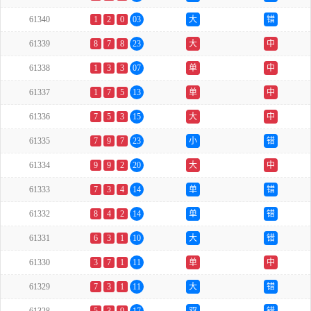
61340
1
2
0
03
大
错
61339
8
7
8
23
大
中
61338
1
3
3
07
单
中
61337
1
7
5
13
单
中
61336
7
5
3
15
大
中
61335
7
9
7
23
小
错
61334
9
9
2
20
大
中
61333
7
3
4
14
单
错
61332
8
4
2
14
单
错
61331
6
3
1
10
大
错
61330
3
7
1
11
单
中
61329
7
3
1
11
大
错