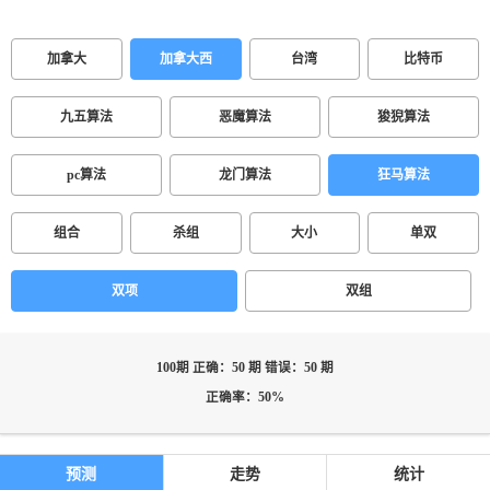
加拿大
加拿大西
台湾
比特币
九五算法
恶魔算法
狻猊算法
pc算法
龙门算法
狂马算法
组合
杀组
大小
单双
双项
双组
100期 正确：50 期 错误：50 期
正确率：50%
预测
走势
统计