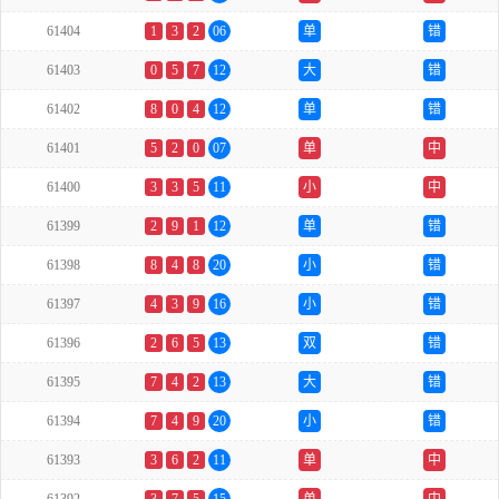
61404
1
3
2
06
单
错
61403
0
5
7
12
大
错
61402
8
0
4
12
单
错
61401
5
2
0
07
单
中
61400
3
3
5
11
小
中
61399
2
9
1
12
单
错
61398
8
4
8
20
小
错
61397
4
3
9
16
小
错
61396
2
6
5
13
双
错
61395
7
4
2
13
大
错
61394
7
4
9
20
小
错
61393
3
6
2
11
单
中