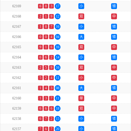
62169
6
8
3
17
小
错
62168
2
1
9
12
双
中
62167
1
8
7
16
小
错
62166
0
0
4
04
大
错
62165
9
1
6
16
双
中
62164
6
6
2
14
小
错
62163
2
5
9
16
双
中
62162
5
2
4
11
小
中
62161
1
4
3
08
大
错
62160
1
3
7
11
单
中
62159
6
6
6
18
双
中
62158
6
7
2
15
小
错
62157
7
6
7
20
小
错