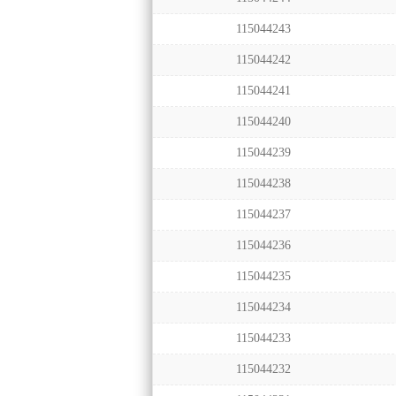
115044243
115044242
115044241
115044240
115044239
115044238
115044237
115044236
115044235
115044234
115044233
115044232