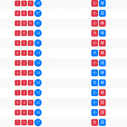
10
小
单
5
5
0
07
小
双
4
0
3
11
小
单
3
0
8
14
大
单
1
8
5
11
小
单
4
1
6
13
大
单
8
1
4
13
小
双
5
1
7
14
小
单
4
2
8
10
大
单
1
1
8
15
小
单
7
5
3
22
小
双
9
4
9
16
小
双
6
9
1
17
大
双
7
5
5