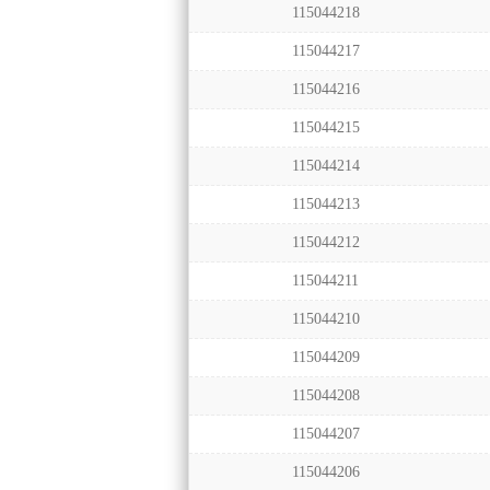
115044218
115044217
115044216
115044215
115044214
115044213
115044212
115044211
115044210
115044209
115044208
115044207
115044206