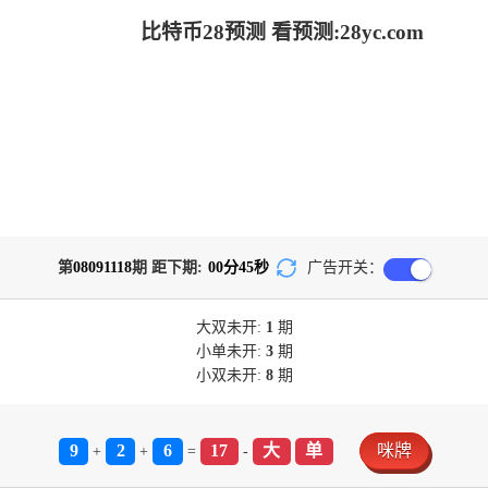
比特币28预测 看预测:28yc.com
第
08091118
期 距下期:
00
分
45
秒
广告开关：
大双
未开:
1
期
小单
未开:
3
期
小双
未开:
8
期
9
2
6
17
大
单
咪牌
+
+
=
-