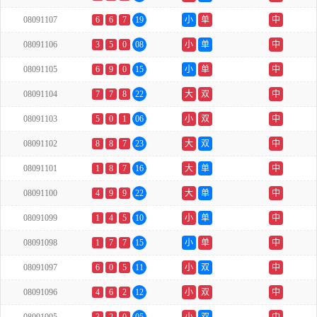
08091107
6
6
7
19
小
单
中
08091106
3
5
0
08
小
单
中
08091105
6
9
0
15
小
单
中
08091104
7
7
8
22
大
双
中
08091103
5
0
1
06
小
双
中
08091102
8
8
7
23
大
双
中
08091101
1
8
7
16
大
单
中
08091100
4
9
9
22
大
单
中
08091099
1
4
5
10
小
单
中
08091098
1
7
7
15
小
单
中
08091097
6
0
5
11
小
双
中
08091096
4
6
2
12
小
双
中