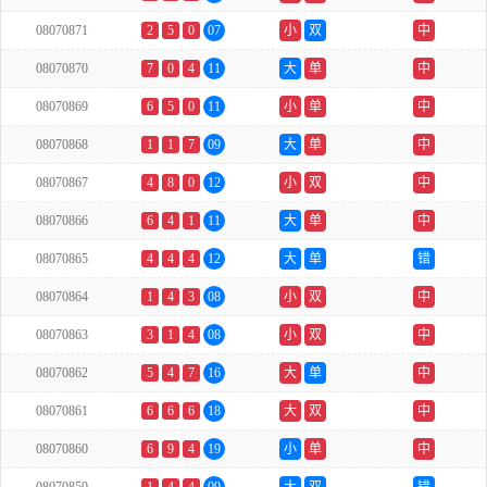
08070871
2
5
0
07
小
双
中
08070870
7
0
4
11
大
单
中
08070869
6
5
0
11
小
单
中
08070868
1
1
7
09
大
单
中
08070867
4
8
0
12
小
双
中
08070866
6
4
1
11
大
单
中
08070865
4
4
4
12
大
单
错
08070864
1
4
3
08
小
双
中
08070863
3
1
4
08
小
双
中
08070862
5
4
7
16
大
单
中
08070861
6
6
6
18
大
双
中
08070860
6
9
4
19
小
单
中