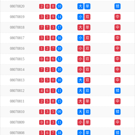
08070820
2
0
8
10
大
单
错
08070819
3
2
9
14
小
双
中
08070818
7
7
3
17
大
单
中
08070817
3
5
8
16
小
双
中
08070816
1
2
7
10
小
双
中
08070815
0
6
6
12
小
双
中
08070814
7
2
1
10
小
双
中
08070813
5
5
0
10
大
双
中
08070812
4
6
1
11
大
双
错
08070811
2
5
8
15
大
单
中
08070810
1
3
5
09
大
双
错
08070809
0
8
3
11
小
单
中
08070808
5
6
7
18
小
单
错