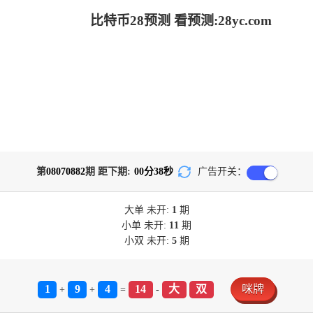
比特币28预测 看预测:28yc.com
第
08070882
期 距下期:
00
分
38
秒
广告开关：
大单
未开:
1
期
小单
未开:
11
期
小双
未开:
5
期
1
9
4
14
大
双
咪牌
+
+
=
-