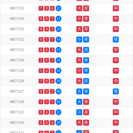
08071335
7
9
6
22
大
双
中
08071334
0
6
7
13
小
单
中
08071333
8
9
3
20
大
双
中
08071332
0
7
7
14
小
单
错
08071331
6
6
3
15
大
双
中
08071330
3
6
7
16
大
单
中
08071329
5
4
1
10
小
单
中
08071328
7
8
4
19
大
双
中
08071327
0
4
2
06
大
单
错
08071326
1
1
1
03
大
单
中
08071325
9
4
8
21
小
单
中
08071324
9
6
4
19
大
单
中