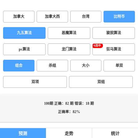
加拿大
加拿大西
台湾
比特币
九五算法
恶魔算法
狻猊算法
pc算法
龙门算法
狂马算法
组合
杀组
大小
单双
双项
双组
100期 正确：82 期 错误：18 期
正确率：82%
预测
走势
统计