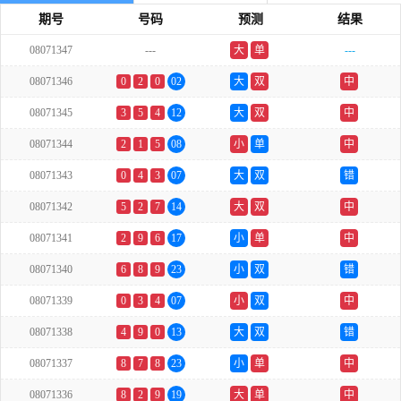
期号
号码
预测
结果
08071347
---
大
单
---
08071346
0
2
0
02
大
双
中
08071345
3
5
4
12
大
双
中
08071344
2
1
5
08
小
单
中
08071343
0
4
3
07
大
双
错
08071342
5
2
7
14
大
双
中
08071341
2
9
6
17
小
单
中
08071340
6
8
9
23
小
双
错
08071339
0
3
4
07
小
双
中
08071338
4
9
0
13
大
双
错
08071337
8
7
8
23
小
单
中
08071336
8
2
9
19
大
单
中