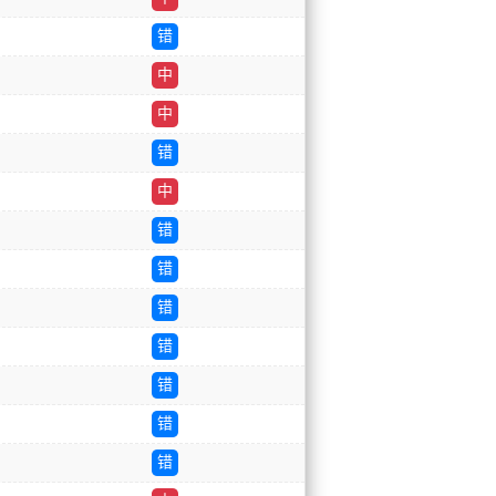
错
中
中
错
中
错
错
错
错
错
错
错