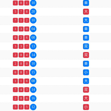
10
单
1
8
1
20
大
5
7
8
10
大
7
1
2
04
单
1
3
0
08
单
0
2
6
13
双
3
3
7
14
双
2
8
4
10
单
2
8
0
15
小
6
8
1
08
大
1
1
6
14
双
7
4
3
16
大
2
8
6
12
小
5
2
5