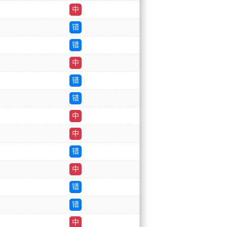
中
错
错
中
错
错
中
中
错
中
错
错
中