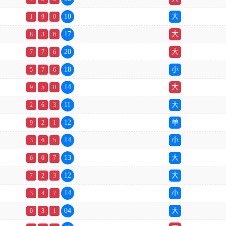
10
大
1
9
0
17
大
8
3
6
20
大
7
7
6
18
小
5
7
6
14
大
9
5
0
11
大
2
6
3
12
单
9
2
1
14
小
3
6
5
13
大
6
0
7
12
大
7
2
3
14
小
3
4
7
04
大
0
3
1