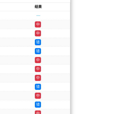
结果
---
中
中
错
错
中
中
中
错
中
错
中