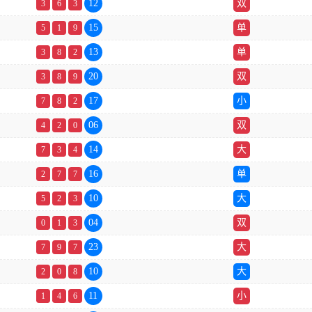
12
双
3
6
3
15
单
5
1
9
13
单
3
8
2
20
双
3
8
9
17
小
7
8
2
06
双
4
2
0
14
大
7
3
4
16
单
2
7
7
10
大
5
2
3
04
双
0
1
3
23
大
7
9
7
10
大
2
0
8
11
小
1
4
6