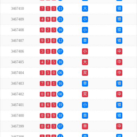
3467410
7
1
3
11
大
错
3467409
4
9
8
21
小
错
3467408
9
2
5
16
小
错
3467407
9
3
0
12
单
错
3467406
5
1
1
07
小
中
3467405
4
7
5
16
大
中
3467404
1
5
0
06
双
中
3467403
7
8
1
16
单
错
3467402
0
8
0
08
双
中
3467401
8
6
5
19
小
错
3467400
0
9
9
18
单
错
3467399
0
4
3
07
单
中