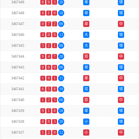
3467449
8
9
3
20
单
错
3467448
8
1
9
18
单
错
3467447
0
7
2
09
单
中
3467446
4
0
9
13
大
错
3467445
5
2
1
08
大
错
3467444
9
4
7
20
双
中
3467443
0
8
0
08
单
错
3467442
1
9
1
11
单
中
3467441
6
5
8
19
双
错
3467440
1
2
5
08
双
中
3467439
9
1
8
18
单
错
3467438
8
9
3
20
小
错
3467437
1
2
9
12
小
中