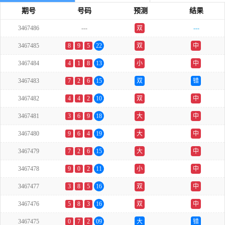
期号
号码
预测
结果
3467486
---
双
---
3467485
8
9
5
22
双
中
3467484
4
1
8
13
小
中
3467483
7
2
6
15
双
错
3467482
4
4
2
10
双
中
3467481
3
6
9
18
大
中
3467480
9
6
4
19
大
中
3467479
7
2
6
15
大
中
3467478
9
0
2
11
小
中
3467477
3
8
5
16
双
中
3467476
5
8
3
16
双
中
3467475
0
7
2
09
大
错