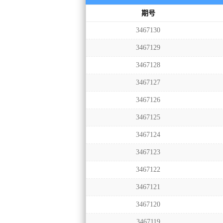
期号
3467130
3467129
3467128
3467127
3467126
3467125
3467124
3467123
3467122
3467121
3467120
3467119