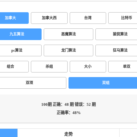
加拿大
加拿大西
台湾
比特币
九五算法
恶魔算法
狻猊算法
pc算法
龙门算法
狂马算法
组合
杀组
大小
单双
双项
双组
100期 正确：48 期 错误：52 期
正确率：48%
走势