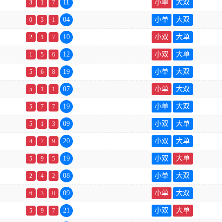
11
小单
大双
3
1
7
04
小单
大双
0
3
1
10
小双
大单
2
1
7
12
小双
大单
1
5
6
19
小单
大双
5
6
8
07
小单
大双
5
1
1
19
小单
大双
5
7
7
09
小双
大单
5
1
3
20
小双
大单
4
7
9
19
小双
大单
5
9
5
08
小单
大双
2
4
2
09
小单
大双
6
3
0
21
小双
大单
5
9
7