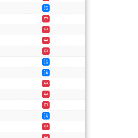
错
中
中
中
中
错
错
中
中
中
错
中
中