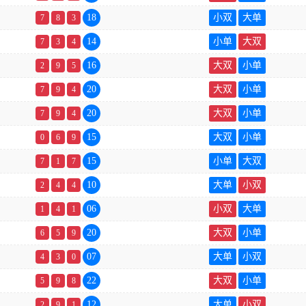
18
小双
大单
7
8
3
14
小单
大双
7
3
4
16
大双
小单
2
9
5
20
大双
小单
7
9
4
20
大双
小单
7
9
4
15
大双
小单
0
6
9
15
小单
大双
7
1
7
10
大单
小双
2
4
4
06
小双
大单
1
4
1
20
大双
小单
6
5
9
07
大单
小双
4
3
0
22
大双
小单
5
9
8
12
大单
小双
2
9
1