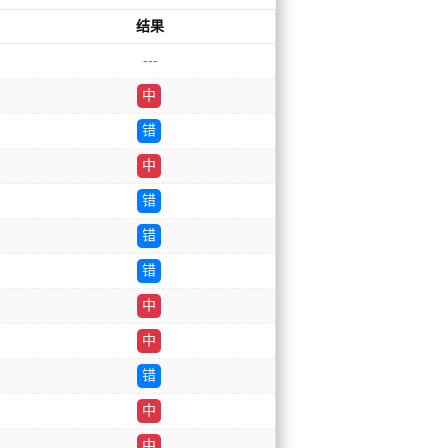
结果
---
中
错
中
错
错
错
中
中
错
中
中