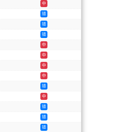
中
错
错
错
中
中
中
中
错
中
错
错
错