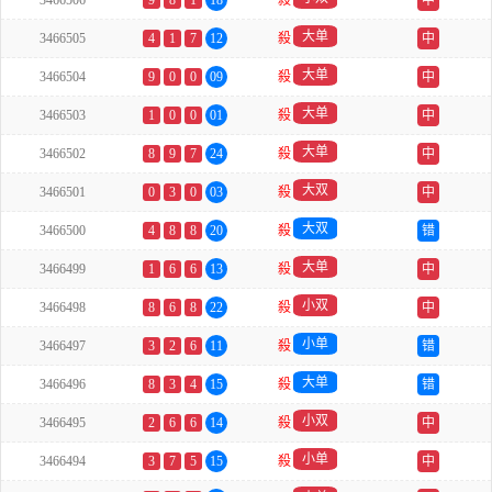
3466506
9
8
1
18
殺
中
大单
3466505
4
1
7
12
殺
中
大单
3466504
9
0
0
09
殺
中
大单
3466503
1
0
0
01
殺
中
大单
3466502
8
9
7
24
殺
中
大双
3466501
0
3
0
03
殺
中
大双
3466500
4
8
8
20
殺
错
大单
3466499
1
6
6
13
殺
中
小双
3466498
8
6
8
22
殺
中
小单
3466497
3
2
6
11
殺
错
大单
3466496
8
3
4
15
殺
错
小双
3466495
2
6
6
14
殺
中
小单
3466494
3
7
5
15
殺
中