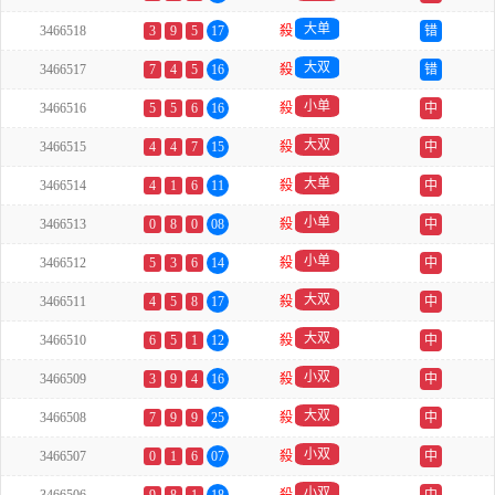
大单
3466518
3
9
5
17
殺
错
大双
3466517
7
4
5
16
殺
错
小单
3466516
5
5
6
16
殺
中
大双
3466515
4
4
7
15
殺
中
大单
3466514
4
1
6
11
殺
中
小单
3466513
0
8
0
08
殺
中
小单
3466512
5
3
6
14
殺
中
大双
3466511
4
5
8
17
殺
中
大双
3466510
6
5
1
12
殺
中
小双
3466509
3
9
4
16
殺
中
大双
3466508
7
9
9
25
殺
中
小双
3466507
0
1
6
07
殺
中
小双