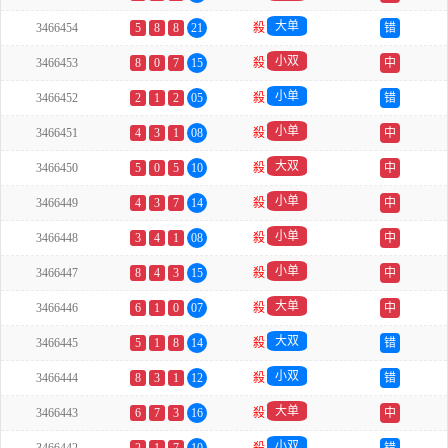
大单
3466454
5
8
8
21
殺
错
小双
3466453
8
0
7
15
殺
中
小单
3466452
2
1
2
05
殺
错
小单
3466451
4
3
1
08
殺
中
大双
3466450
5
0
5
10
殺
中
小单
3466449
4
3
7
14
殺
中
小单
3466448
3
4
1
08
殺
中
小单
3466447
8
4
3
15
殺
中
大单
3466446
6
1
0
07
殺
中
大双
3466445
5
1
8
14
殺
错
小双
3466444
8
3
1
12
殺
错
大单
3466443
6
7
3
16
殺
中
小双