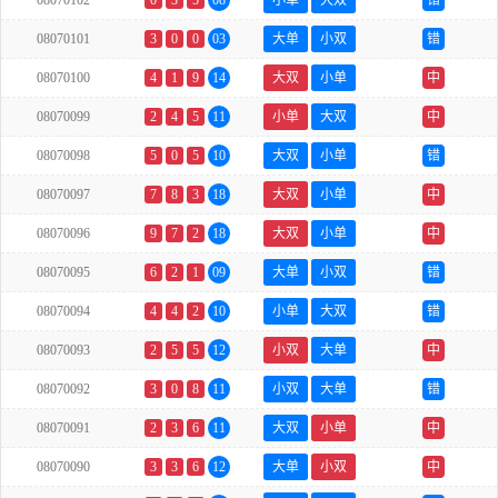
08070102
0
3
5
08
小单
大双
错
08070101
3
0
0
03
大单
小双
错
08070100
4
1
9
14
大双
小单
中
08070099
2
4
5
11
小单
大双
中
08070098
5
0
5
10
大双
小单
错
08070097
7
8
3
18
大双
小单
中
08070096
9
7
2
18
大双
小单
中
08070095
6
2
1
09
大单
小双
错
08070094
4
4
2
10
小单
大双
错
08070093
2
5
5
12
小双
大单
中
08070092
3
0
8
11
小双
大单
错
08070091
2
3
6
11
大双
小单
中
08070090
3
3
6
12
大单
小双
中