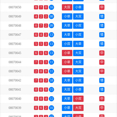
08070050
9
7
0
16
大双
小单
中
08070049
4
2
2
08
小单
大双
错
08070048
0
7
2
09
大单
小双
错
08070047
6
4
3
13
大单
小双
错
08070046
5
5
3
13
小双
大单
错
08070045
6
1
6
13
小单
大双
中
08070044
7
1
3
11
小单
大双
中
08070043
2
0
9
11
小单
大双
中
08070042
7
8
3
18
大单
小双
错
08070041
0
6
9
15
大双
小单
错
08070040
8
0
4
12
大单
小双
中
08070039
8
6
2
16
小单
大双
中