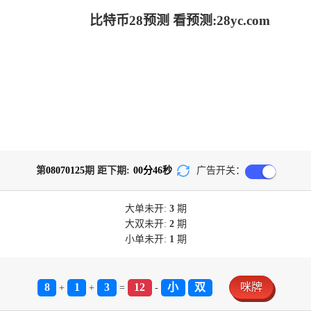
比特币28预测 看预测:28yc.com
第
08070125
期 距下期:
00
分
45
秒
广告开关：
大单
未开:
3
期
大双
未开:
2
期
小单
未开:
1
期
8
1
3
12
小
双
咪牌
+
+
=
-