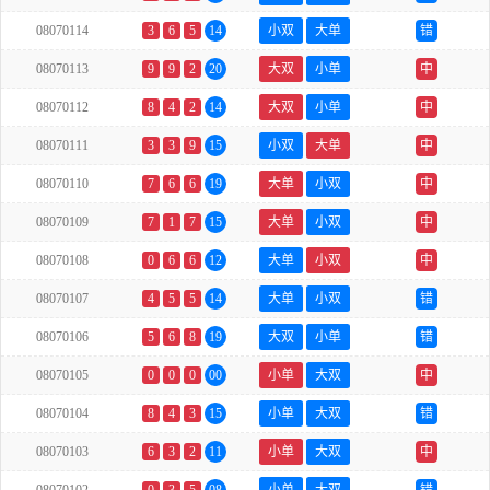
08070114
3
6
5
14
小双
大单
错
08070113
9
9
2
20
大双
小单
中
08070112
8
4
2
14
大双
小单
中
08070111
3
3
9
15
小双
大单
中
08070110
7
6
6
19
大单
小双
中
08070109
7
1
7
15
大单
小双
中
08070108
0
6
6
12
大单
小双
中
08070107
4
5
5
14
大单
小双
错
08070106
5
6
8
19
大双
小单
错
08070105
0
0
0
00
小单
大双
中
08070104
8
4
3
15
小单
大双
错
08070103
6
3
2
11
小单
大双
中