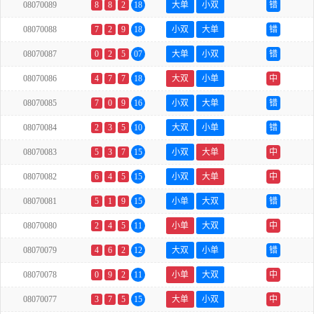
08070089
8
8
2
18
大单
小双
错
08070088
7
2
9
18
小双
大单
错
08070087
0
2
5
07
大单
小双
错
08070086
4
7
7
18
大双
小单
中
08070085
7
0
9
16
小双
大单
错
08070084
2
3
5
10
大双
小单
错
08070083
5
3
7
15
小双
大单
中
08070082
6
4
5
15
小双
大单
中
08070081
5
1
9
15
小单
大双
错
08070080
2
4
5
11
小单
大双
中
08070079
4
6
2
12
大双
小单
错
08070078
0
9
2
11
小单
大双
中
08070077
3
7
5
15
大单
小双
中