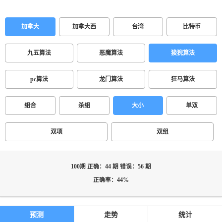
加拿大
加拿大西
台湾
比特币
九五算法
恶魔算法
狻猊算法
pc算法
龙门算法
狂马算法
组合
杀组
大小
单双
双项
双组
100期 正确：44 期 错误：56 期
正确率：44%
预测
走势
统计