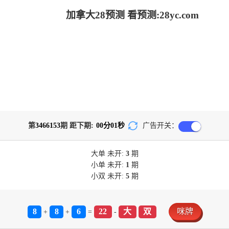
加拿大28预测 看预测:28yc.com
第
3466153
期 距下期:
00
分
01
秒
广告开关：
大单
未开:
3
期
小单
未开:
1
期
小双
未开:
5
期
8
8
6
22
大
双
咪牌
+
+
=
-