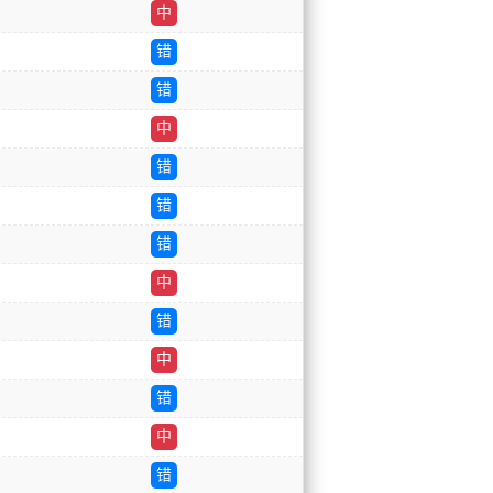
中
错
错
中
错
错
错
中
错
中
错
中
错