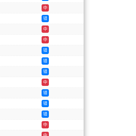
中
错
中
中
错
错
错
中
错
错
错
中
中