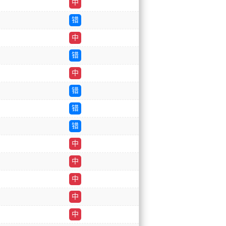
中
错
中
错
中
错
错
错
中
中
中
中
中