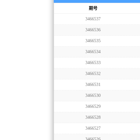
期号
3466537
3466536
3466535
3466534
3466533
3466532
3466531
3466530
3466529
3466528
3466527
3466526