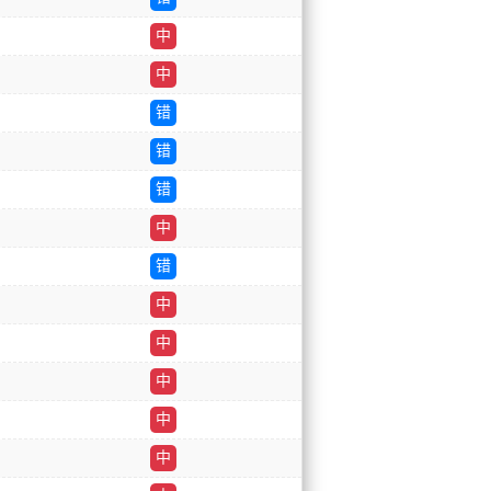
中
中
错
错
错
中
错
中
中
中
中
中