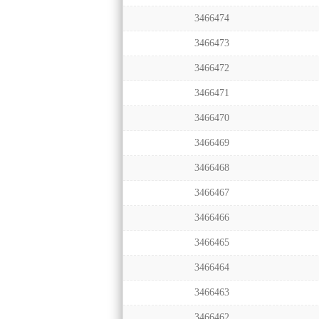
3466474
3466473
3466472
3466471
3466470
3466469
3466468
3466467
3466466
3466465
3466464
3466463
3466462