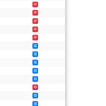
中
中
中
中
中
错
错
错
错
错
中
错
错