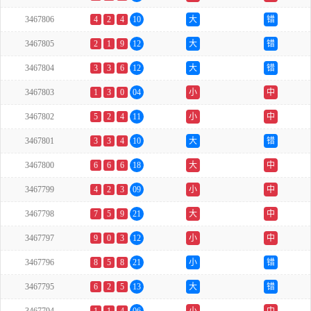
3467806
4
2
4
10
大
错
3467805
2
1
9
12
大
错
3467804
3
3
6
12
大
错
3467803
1
3
0
04
小
中
3467802
5
2
4
11
小
中
3467801
3
3
4
10
大
错
3467800
6
6
6
18
大
中
3467799
4
2
3
09
小
中
3467798
7
5
9
21
大
中
3467797
9
0
3
12
小
中
3467796
8
5
8
21
小
错
3467795
6
2
5
13
大
错