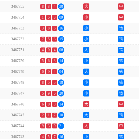
3467755
8
8
4
20
大
中
3467754
1
5
3
09
小
中
3467753
3
8
5
16
小
错
3467752
7
5
3
15
小
错
3467751
4
0
4
08
大
错
3467750
5
6
3
14
小
错
3467749
0
0
4
04
大
错
3467748
8
5
5
18
小
错
3467747
5
9
6
20
小
错
3467746
6
0
8
14
大
中
3467745
2
1
7
10
大
错
3467744
9
3
9
21
大
中
3467743
4
5
7
16
小
错