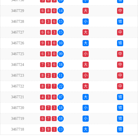
3467730
5
6
9
20
小
错
3467729
6
8
0
14
大
中
3467728
6
3
6
15
小
错
3467727
6
6
3
15
大
中
3467726
9
1
0
10
大
错
3467725
6
3
0
09
小
中
3467724
7
5
6
18
大
中
3467723
8
2
1
11
小
中
3467722
8
7
7
22
大
中
3467721
4
3
0
07
大
错
3467720
8
7
3
18
小
错
3467719
6
7
5
18
小
错
3467718
3
9
1
13
大
错