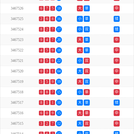
3467526
6
7
5
18
大
单
中
3467525
2
6
8
16
小
单
错
3467524
8
2
7
17
小
双
错
3467523
9
4
7
20
大
单
中
3467522
4
5
9
18
大
单
中
3467521
8
5
9
22
小
双
中
3467520
0
3
1
04
大
双
中
3467519
5
5
9
19
大
双
中
3467518
0
8
7
15
小
单
中
3467517
8
1
1
10
大
单
错
3467516
6
0
9
15
大
单
中
3467515
3
2
7
12
大
双
中