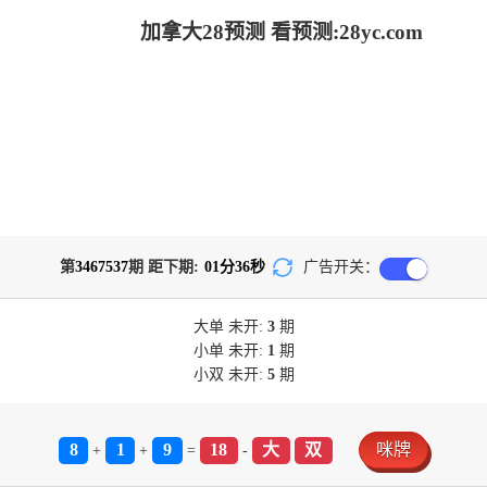
加拿大28预测 看预测:28yc.com
第
3467537
期 距下期:
01
分
36
秒
广告开关：
大单
未开:
3
期
小单
未开:
1
期
小双
未开:
5
期
8
1
9
18
大
双
咪牌
+
+
=
-