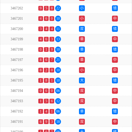
3467202
9
5
8
22
小
错
3467201
4
6
0
10
小
中
3467200
3
4
4
11
双
错
3467199
4
6
3
13
单
中
3467198
0
1
9
10
单
错
3467197
8
6
7
21
单
中
3467196
8
2
0
10
小
中
3467195
1
8
1
10
大
错
3467194
0
6
0
06
双
中
3467193
1
5
6
12
双
中
3467192
1
4
1
06
单
错
3467191
6
9
3
18
双
中