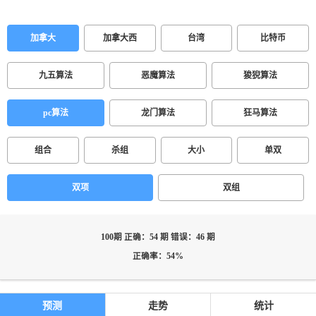
加拿大
加拿大西
台湾
比特币
九五算法
恶魔算法
狻猊算法
pc算法
龙门算法
狂马算法
组合
杀组
大小
单双
双项
双组
100期 正确：54 期 错误：46 期
正确率：54%
预测
走势
统计