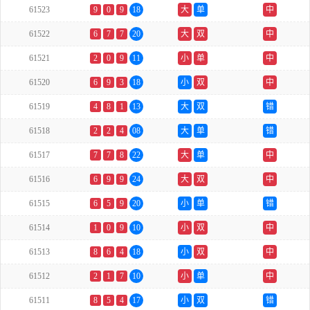
61523
9
0
9
18
大
单
中
61522
6
7
7
20
大
双
中
61521
2
0
9
11
小
单
中
61520
6
9
3
18
小
双
中
61519
4
8
1
13
大
双
错
61518
2
2
4
08
大
单
错
61517
7
7
8
22
大
单
中
61516
6
9
9
24
大
双
中
61515
6
5
9
20
小
单
错
61514
1
0
9
10
小
双
中
61513
8
6
4
18
小
双
中
61512
2
1
7
10
小
单
中
61511
8
5
4
17
小
双
错