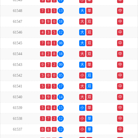
61549
9
0
2
11
小
单
中
61548
7
1
5
13
大
单
中
61547
9
9
0
18
大
双
中
61546
4
3
5
12
大
双
中
61545
7
0
1
08
大
双
中
61544
8
2
8
18
大
双
中
61543
0
7
2
09
大
单
中
61542
5
0
0
05
小
双
中
61541
5
7
5
17
大
双
中
61540
3
9
2
14
大
双
中
61539
5
6
4
15
小
单
中
61538
3
7
2
12
小
单
中
61537
0
6
6
12
小
单
中