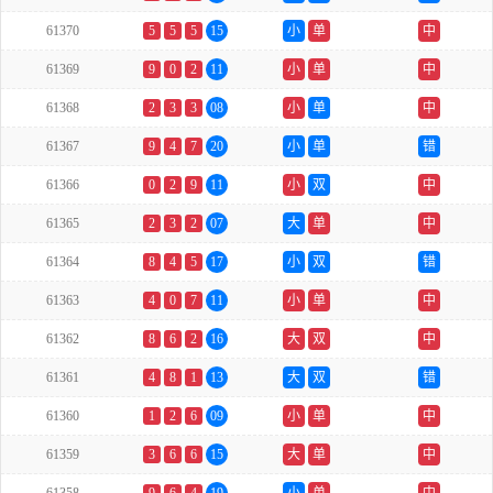
61370
5
5
5
15
小
单
中
61369
9
0
2
11
小
单
中
61368
2
3
3
08
小
单
中
61367
9
4
7
20
小
单
错
61366
0
2
9
11
小
双
中
61365
2
3
2
07
大
单
中
61364
8
4
5
17
小
双
错
61363
4
0
7
11
小
单
中
61362
8
6
2
16
大
双
中
61361
4
8
1
13
大
双
错
61360
1
2
6
09
小
单
中
61359
3
6
6
15
大
单
中