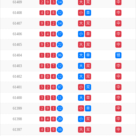
61409
2
9
3
14
大
双
中
61408
4
0
8
12
小
单
中
61407
9
3
2
14
大
双
中
61406
5
4
8
17
小
单
中
61405
9
5
8
22
大
双
中
61404
1
3
2
06
大
单
错
61403
0
5
7
12
大
双
中
61402
8
0
4
12
大
双
中
61401
5
2
0
07
小
双
中
61400
3
3
5
11
大
单
中
61399
2
9
1
12
小
单
中
61398
8
4
8
20
小
双
中
61397
4
3
9
16
大
双
中