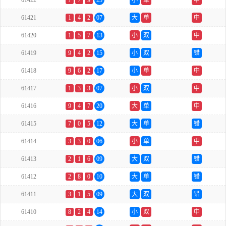
61422
7
7
9
23
小
单
中
61421
1
4
2
07
大
单
中
61420
1
5
7
13
小
双
中
61419
9
4
2
15
小
双
错
61418
9
6
2
17
小
单
中
61417
1
3
3
07
小
双
中
61416
9
4
7
20
大
单
中
61415
7
0
5
12
大
单
错
61414
3
3
0
06
小
单
中
61413
2
1
6
09
大
双
错
61412
2
8
0
10
大
单
错
61411
3
1
5
09
大
双
错
61410
8
2
4
14
小
双
中