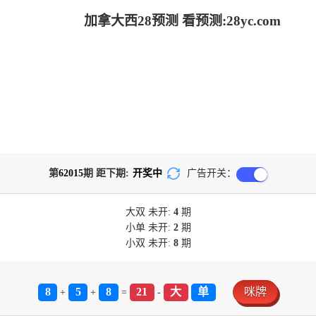
加拿大西28预测 看预测:28yc.com
第
62015
期 距下期:
开奖中
广告开关：
大双
未开:
4
期
小单
未开:
2
期
小双
未开:
8
期
8
5
8
21
大
单
咪牌
+
+
=
-