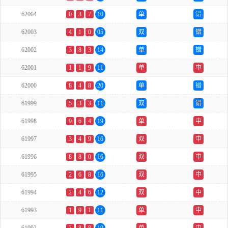
62004
0
3
7
10
单
错
62003
4
1
0
05
双
错
62002
3
8
3
14
单
错
62001
1
1
9
11
单
中
62000
8
4
8
20
单
错
61999
5
3
3
11
双
错
61998
9
6
4
19
单
中
61997
3
4
9
16
双
中
61996
8
8
0
16
双
中
61995
2
6
8
16
双
中
61994
2
4
6
12
双
中
61993
1
9
1
11
单
中