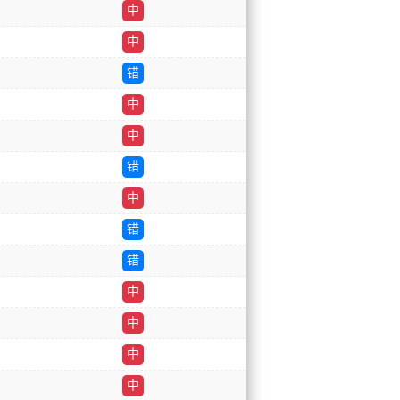
中
中
错
中
中
错
中
错
错
中
中
中
中