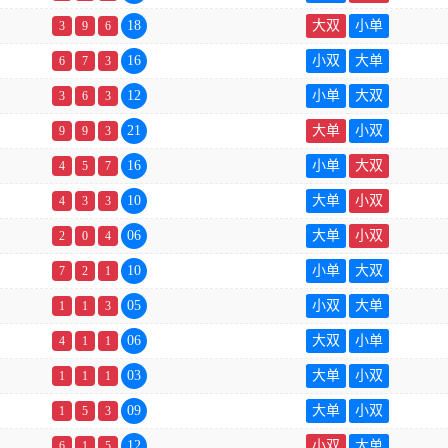
18
大双
小单
3
9
6
16
小双
大单
6
7
3
12
小单
大双
3
6
3
21
大单
小双
9
9
3
16
小单
大双
4
5
7
10
大单
小双
4
3
3
06
大单
小双
2
0
4
10
小单
大双
7
2
1
05
小双
大单
1
1
3
06
大双
小单
4
1
1
03
大单
小双
1
1
1
09
大单
小双
1
5
3
12
小双
大单
6
1
5