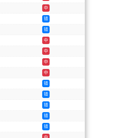
中
错
错
中
中
中
中
错
错
错
错
错
中