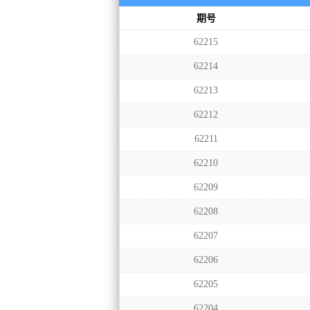
期号
62215
62214
62213
62212
62211
62210
62209
62208
62207
62206
62205
62204