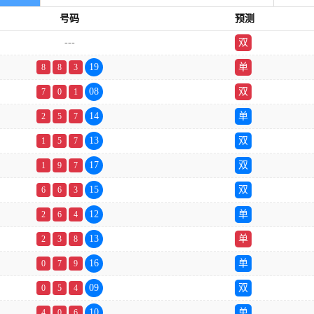
号码
预测
---
双
19
单
8
8
3
08
双
7
0
1
14
单
2
5
7
13
双
1
5
7
17
双
1
9
7
15
双
6
6
3
12
单
2
6
4
13
单
2
3
8
16
单
0
7
9
09
双
0
5
4
10
单
4
0
6