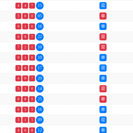
15
双
4
4
7
05
单
5
0
0
16
单
9
1
6
22
双
6
9
7
10
双
7
2
1
10
单
9
1
0
17
双
5
6
6
20
单
4
9
7
14
双
5
1
8
25
单
8
8
9
16
单
6
5
5
09
双
3
1
5
12
单
4
0
8