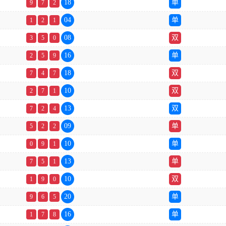
18
单
9
7
2
04
单
1
2
1
08
双
3
5
0
16
单
2
5
9
18
双
7
4
7
10
双
2
7
1
13
双
7
2
4
09
单
5
2
2
10
单
0
9
1
13
单
7
5
1
10
双
1
9
0
20
单
9
6
5
16
单
1
7
8