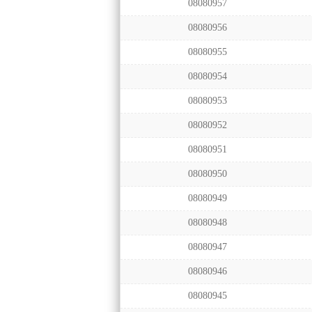
08080957
08080956
08080955
08080954
08080953
08080952
08080951
08080950
08080949
08080948
08080947
08080946
08080945