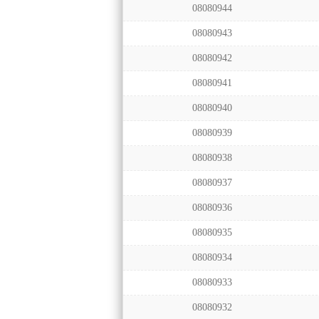
08080944
08080943
08080942
08080941
08080940
08080939
08080938
08080937
08080936
08080935
08080934
08080933
08080932