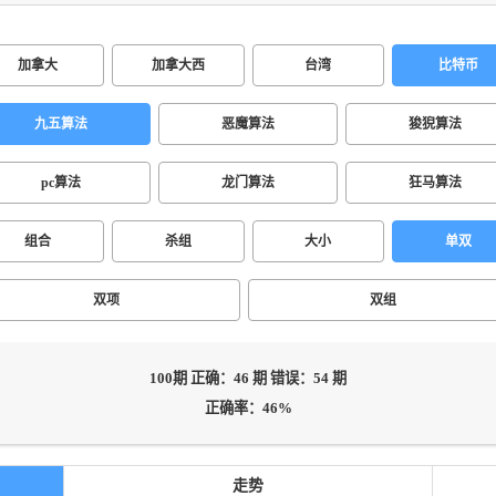
加拿大
加拿大西
台湾
比特币
九五算法
恶魔算法
狻猊算法
pc算法
龙门算法
狂马算法
组合
杀组
大小
单双
双项
双组
100期 正确：46 期 错误：54 期
正确率：46%
走势