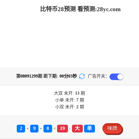
比特币28预测 看预测:28yc.com
第
08091299
期 距下期:
00
分
03
秒
广告开关：
大双
未开:
13
期
小单
未开:
7
期
小双
未开:
2
期
2
9
8
19
大
单
咪牌
+
+
=
-