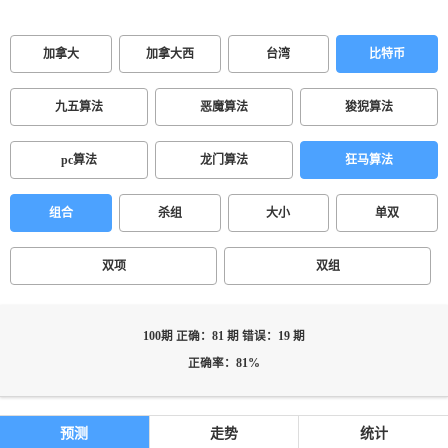
加拿大
加拿大西
台湾
比特币
九五算法
恶魔算法
狻猊算法
pc算法
龙门算法
狂马算法
组合
杀组
大小
单双
双项
双组
100期 正确：81 期 错误：19 期
正确率：81%
预测
走势
统计