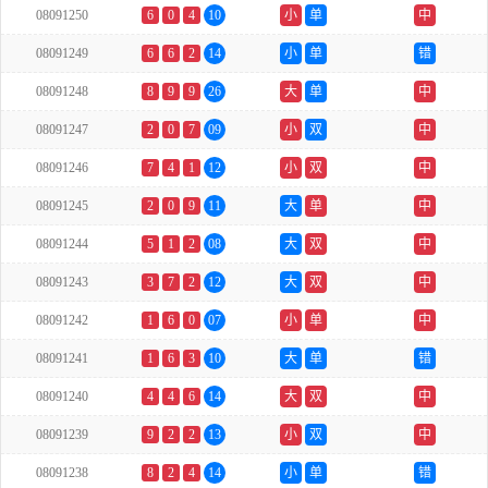
08091250
6
0
4
10
小
单
中
08091249
6
6
2
14
小
单
错
08091248
8
9
9
26
大
单
中
08091247
2
0
7
09
小
双
中
08091246
7
4
1
12
小
双
中
08091245
2
0
9
11
大
单
中
08091244
5
1
2
08
大
双
中
08091243
3
7
2
12
大
双
中
08091242
1
6
0
07
小
单
中
08091241
1
6
3
10
大
单
错
08091240
4
4
6
14
大
双
中
08091239
9
2
2
13
小
双
中
08091238
8
2
4
14
小
单
错