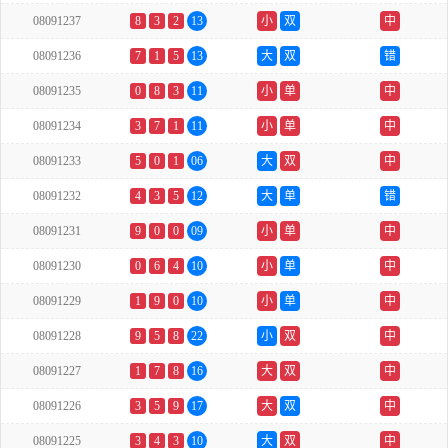
08091237
8
3
2
13
小
双
中
08091236
7
1
5
13
大
双
错
08091235
0
8
3
11
小
单
中
08091234
3
7
1
11
小
单
中
08091233
5
0
1
06
大
双
中
08091232
4
3
5
12
大
单
错
08091231
9
0
0
09
小
单
中
08091230
0
6
4
10
小
单
中
08091229
1
9
0
10
小
单
中
08091228
9
5
8
22
小
双
中
08091227
1
7
8
16
大
双
中
08091226
3
5
9
17
大
双
中
08091225
3
4
3
10
大
双
中