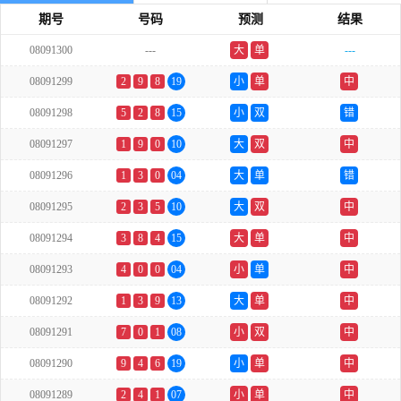
期号
号码
预测
结果
08091300
---
大
单
---
08091299
2
9
8
19
小
单
中
08091298
5
2
8
15
小
双
错
08091297
1
9
0
10
大
双
中
08091296
1
3
0
04
大
单
错
08091295
2
3
5
10
大
双
中
08091294
3
8
4
15
大
单
中
08091293
4
0
0
04
小
单
中
08091292
1
3
9
13
大
单
中
08091291
7
0
1
08
小
双
中
08091290
9
4
6
19
小
单
中
08091289
2
4
1
07
小
单
中