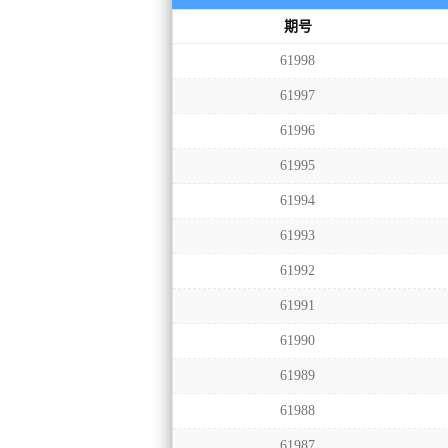
期号
61998
61997
61996
61995
61994
61993
61992
61991
61990
61989
61988
61987