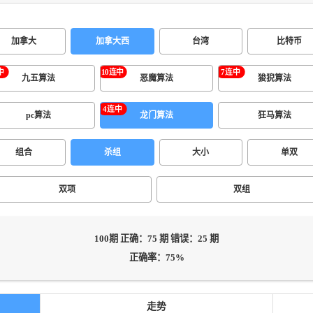
加拿大
加拿大西
台湾
比特币
九五算法
恶魔算法
狻猊算法
pc算法
龙门算法
狂马算法
组合
杀组
大小
单双
双项
双组
100期 正确：75 期 错误：25 期
正确率：75%
走势