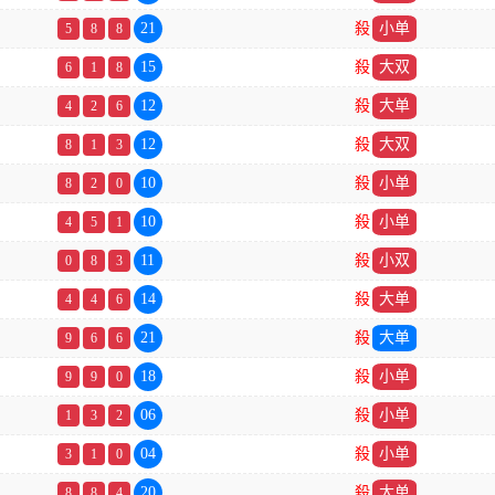
21
殺
小单
5
8
8
15
殺
大双
6
1
8
12
殺
大单
4
2
6
12
殺
大双
8
1
3
10
殺
小单
8
2
0
10
殺
小单
4
5
1
11
殺
小双
0
8
3
14
殺
大单
4
4
6
21
殺
大单
9
6
6
18
殺
小单
9
9
0
06
殺
小单
1
3
2
04
殺
小单
3
1
0
20
殺
大单
8
8
4