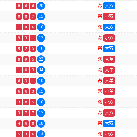
20
殺
大双
8
6
6
15
殺
小双
0
8
7
16
殺
大双
1
9
6
13
殺
小双
9
3
1
16
殺
大双
9
2
5
22
殺
大单
8
9
5
04
殺
大单
1
0
3
10
殺
大单
6
3
1
15
殺
小单
6
6
3
16
殺
小双
3
8
5
17
殺
大双
3
7
7
18
殺
大双
4
6
8
14
殺
小双
5
3
6