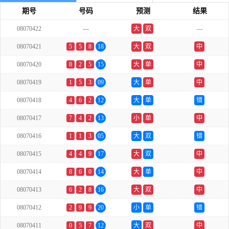
期号
号码
预测
结果
08070422
---
大
双
---
08070421
5
5
8
18
大
双
中
08070420
8
2
5
15
大
单
中
08070419
1
5
3
09
大
单
中
08070418
4
6
2
12
大
单
错
08070417
7
4
2
13
小
单
中
08070416
1
1
3
05
大
双
错
08070415
4
4
9
17
大
双
中
08070414
8
6
0
14
大
单
中
08070413
6
2
8
16
大
双
中
08070412
2
9
9
20
小
单
错
08070411
0
5
7
12
大
双
中