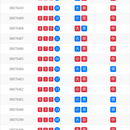
08070410
1
5
3
09
大
单
中
08070409
9
6
5
20
小
双
中
08070408
4
6
8
18
大
单
中
08070407
8
1
2
11
大
单
中
08070406
0
7
4
11
大
单
中
08070405
1
0
8
09
小
单
中
08070404
1
0
2
03
大
双
错
08070403
7
1
9
17
大
单
中
08070402
7
4
2
13
小
单
中
08070401
9
9
4
22
小
单
错
08070400
8
9
7
24
小
单
错
08070399
1
1
6
08
大
双
中