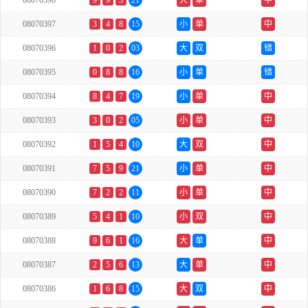
08070398
9
9
3
21
大
单
中
08070397
3
4
8
15
小
单
中
08070396
1
0
2
03
大
双
错
08070395
0
8
8
16
小
单
错
08070394
8
4
7
19
小
单
中
08070393
3
0
2
05
小
单
中
08070392
1
5
4
10
大
双
中
08070391
7
5
9
21
小
单
中
08070390
7
2
2
11
小
单
中
08070389
5
4
1
10
小
双
中
08070388
9
6
1
16
大
单
中
08070387
2
5
6
13
大
单
中
08070386
1
6
8
15
大
双
中