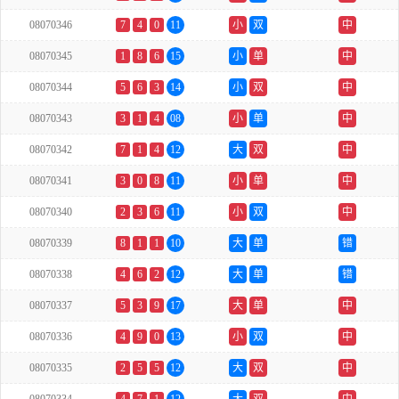
08070346
7
4
0
11
小
双
中
08070345
1
8
6
15
小
单
中
08070344
5
6
3
14
小
双
中
08070343
3
1
4
08
小
单
中
08070342
7
1
4
12
大
双
中
08070341
3
0
8
11
小
单
中
08070340
2
3
6
11
小
双
中
08070339
8
1
1
10
大
单
错
08070338
4
6
2
12
大
单
错
08070337
5
3
9
17
大
单
中
08070336
4
9
0
13
小
双
中
08070335
2
5
5
12
大
双
中