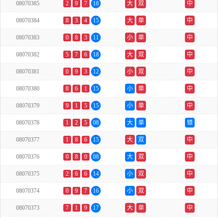
08070385
2
9
7
18
大
双
中
08070384
8
3
4
15
大
单
中
08070383
0
8
3
11
小
单
中
08070382
5
7
6
18
大
双
中
08070381
0
9
3
12
小
双
中
08070380
8
6
1
15
小
单
中
08070379
9
1
5
15
小
单
中
08070378
1
2
5
08
大
单
错
08070377
1
8
6
15
大
双
中
08070376
0
8
0
08
大
双
中
08070375
2
6
6
14
小
双
中
08070374
0
9
7
16
小
双
中
08070373
7
1
9
17
大
单
中