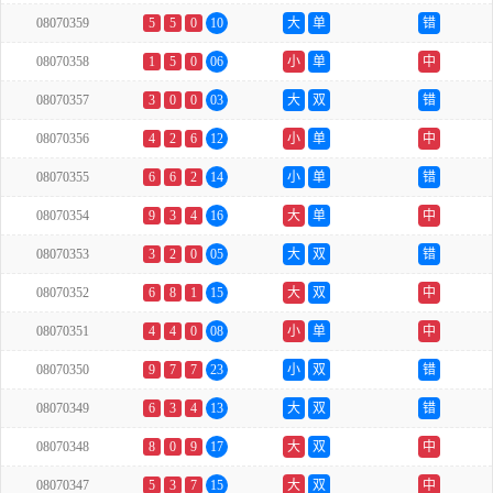
08070359
5
5
0
10
大
单
错
08070358
1
5
0
06
小
单
中
08070357
3
0
0
03
大
双
错
08070356
4
2
6
12
小
单
中
08070355
6
6
2
14
小
单
错
08070354
9
3
4
16
大
单
中
08070353
3
2
0
05
大
双
错
08070352
6
8
1
15
大
双
中
08070351
4
4
0
08
小
单
中
08070350
9
7
7
23
小
双
错
08070349
6
3
4
13
大
双
错
08070348
8
0
9
17
大
双
中
08070347
5
3
7
15
大
双
中