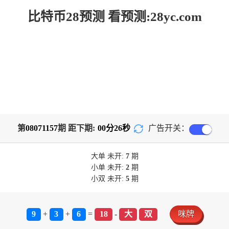
比特币28预测 看预测:28yc.com
第
08071157
期 距下期:
00
分
26
秒
广告开关：
大单
未开:
7
期
小单
未开:
2
期
小双
未开:
5
期
9
+
3
+
6
=
18
-
大
双
咪牌