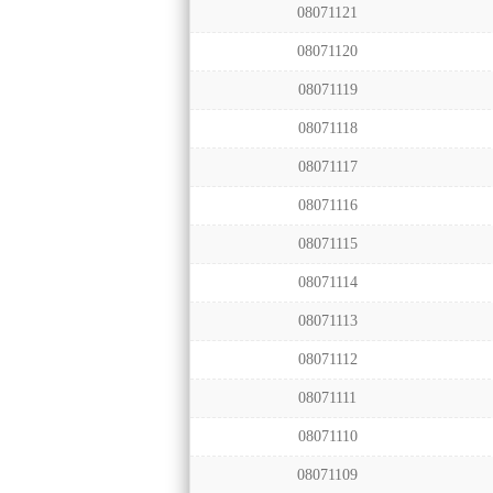
08071121
08071120
08071119
08071118
08071117
08071116
08071115
08071114
08071113
08071112
08071111
08071110
08071109