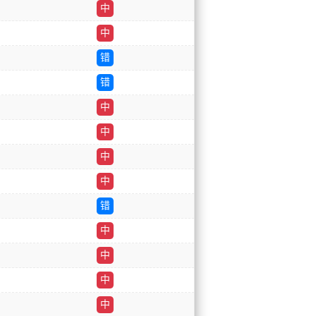
中
中
错
错
中
中
中
中
错
中
中
中
中