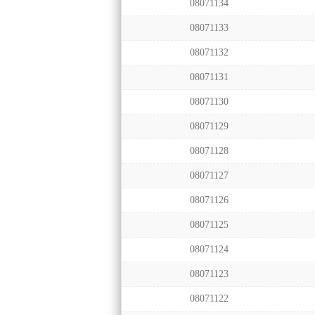
08071134
08071133
08071132
08071131
08071130
08071129
08071128
08071127
08071126
08071125
08071124
08071123
08071122