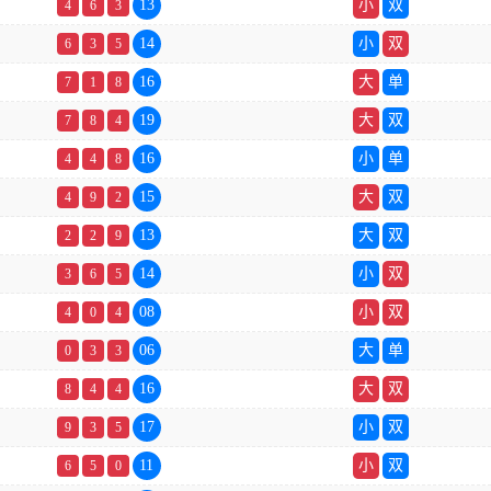
13
小
双
4
6
3
14
小
双
6
3
5
16
大
单
7
1
8
19
大
双
7
8
4
16
小
单
4
4
8
15
大
双
4
9
2
13
大
双
2
2
9
14
小
双
3
6
5
08
小
双
4
0
4
06
大
单
0
3
3
16
大
双
8
4
4
17
小
双
9
3
5
11
小
双
6
5
0