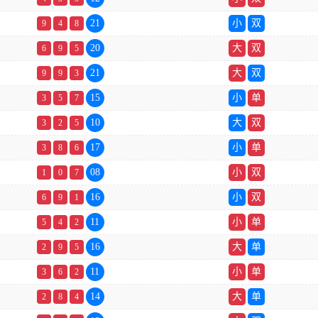
21
小
双
9
4
8
20
大
双
6
9
5
21
大
双
9
9
3
15
小
单
3
5
7
10
大
双
3
2
5
17
小
单
3
8
6
08
小
双
1
0
7
16
小
双
6
9
1
11
小
单
5
4
2
16
大
单
2
9
5
11
小
单
3
6
2
14
大
单
2
8
4