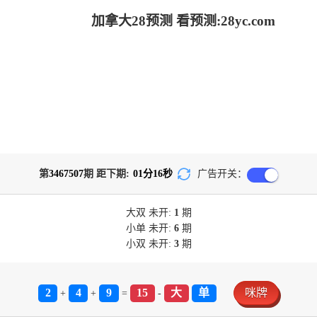
加拿大28预测 看预测:28yc.com
第
3467507
期 距下期:
01
分
16
秒
广告开关：
大双
未开:
1
期
小单
未开:
6
期
小双
未开:
3
期
2
4
9
15
大
单
咪牌
+
+
=
-