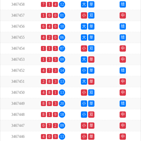
3467458
7
1
4
12
大
单
错
3467457
1
0
0
01
小
双
中
3467456
6
4
0
10
大
单
错
3467455
4
2
0
06
大
单
错
3467454
1
1
5
07
小
双
中
3467453
1
3
5
09
大
单
中
3467452
4
7
3
14
小
单
错
3467451
2
8
3
13
大
单
中
3467450
4
8
1
13
小
双
中
3467449
8
9
3
20
小
单
错
3467448
8
1
9
18
小
双
中
3467447
0
7
2
09
小
单
中
3467446
4
0
9
13
小
单
中