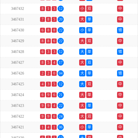
3467432
8
1
3
12
小
双
中
3467431
7
8
5
20
大
单
中
3467430
6
8
8
22
小
单
错
3467429
8
8
6
22
大
双
中
3467428
6
3
3
12
大
单
错
3467427
8
5
4
17
大
双
中
3467426
2
2
0
04
大
单
错
3467425
4
3
5
12
大
双
中
3467424
6
9
6
21
大
单
中
3467423
9
9
4
22
大
单
中
3467422
9
9
6
24
大
双
中
3467421
1
4
1
06
小
单
中