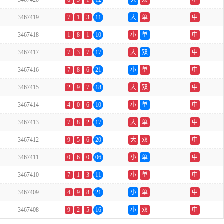
3467420
6
5
1
12
大
双
中
3467419
7
1
3
11
大
单
中
3467418
1
8
1
10
小
单
中
3467417
7
3
7
17
大
双
中
3467416
7
8
6
21
小
单
中
3467415
2
9
7
18
大
双
中
3467414
4
0
6
10
小
单
中
3467413
7
8
2
17
大
单
中
3467412
9
5
6
20
大
双
中
3467411
0
6
0
06
小
单
中
3467410
7
1
3
11
小
单
中
3467409
4
9
8
21
小
单
中
3467408
9
2
5
16
小
双
中